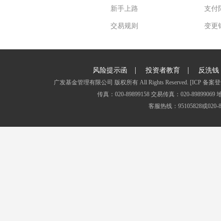
新手上路
支付
交易规则
变更
|
|
风险提示函
投资者教育
反洗钱
广发基金管理有限公司 版权所有 All Rights Reserved.
[ICP 备案登
传真：020-89899158 交易传真：020-8989
客服热线：95105828或020-