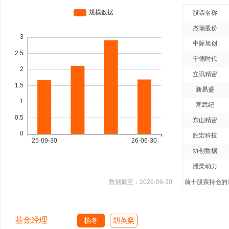
股票名称
杰瑞股份
中际旭创
宁德时代
立讯精密
新易盛
寒武纪
东山精密
胜宏科技
协创数据
潍柴动力
数据截至：
2026-06-30
前十股票持仓的净
基金经理
杨冬
胡英粲