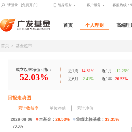
请登录
[免费开户]
随身理财
客户服务
客服热线：95
首页
个人理财
高端理
首页
>
基金超市
成立以来净值回报：
近1周
14.81%
近1月
-12.26%
52.03%
近6月
-2.41%
近1年
26.53%
回报走势图
累计收益率
单位净值
累计净值
●
●
2026-08-06
本基金：
26.53%
业绩比较基准：
33.35%