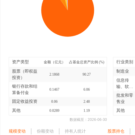
资产类型
行业类别
金额（亿元）
占基金总资产比例 (%)
股票（即权益
制造业
2.1868
90.27
投资）
信息传
银行存款和结
输、软件
0.1467
6.06
算备付金
和信息
批发和零
技...
固定收益投资
0.06
2.48
售业
其他
其他
0.0289
1.19
数据截至：
2026-06-30
规模变动
份额变动
持有人统计
股票持仓