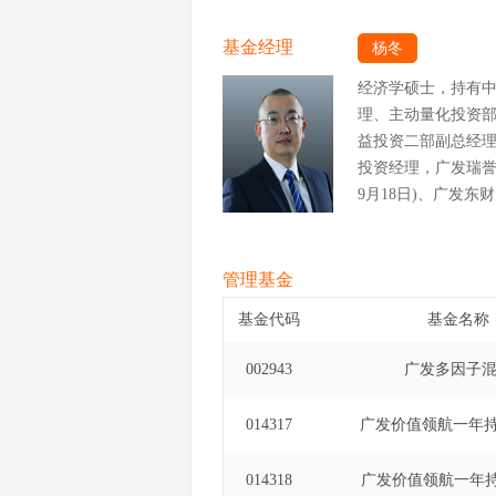
基金经理
杨冬
经济学硕士，持有
理、主动量化投资
益投资二部副总经
投资经理，广发瑞誉一
9月18日)、广发东
至2025年11月5日
年3月12日)。
管理基金
基金代码
基金名称
002943
广发多因子
014317
广发价值领航一年
014318
广发价值领航一年