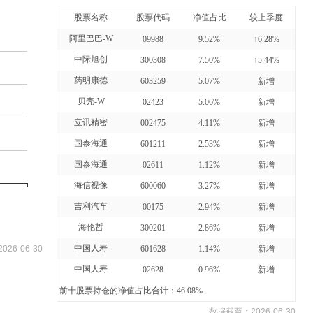
股票名称
股票代码
净值占比
较上季度
阿里巴巴-W
09988
9.52%
↑6.28%
中际旭创
300308
7.50%
↑5.44%
药明康德
603259
5.07%
新增
贝壳-W
02423
5.06%
新增
立讯精密
002475
4.11%
新增
国泰海通
601211
2.53%
新增
国泰海通
02611
1.12%
新增
海信视像
600060
3.27%
新增
吉利汽车
00175
2.94%
新增
海伦哲
300201
2.86%
新增
中国人寿
2026-06-30
601628
1.14%
新增
中国人寿
02628
0.96%
新增
前十股票持仓的净值占比合计：46.08%
数据截至：
2026-06-30