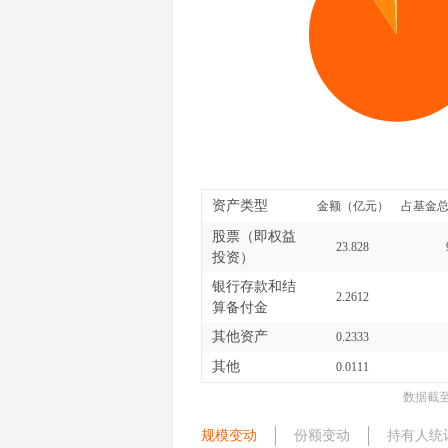
资产类型
金额（亿元）
占基金总
股票（即权益
23.828
投资）
银行存款和结
2.2612
算备付金
其他资产
0.2333
其他
0.0111
数据截
规模变动
份额变动
持有人统