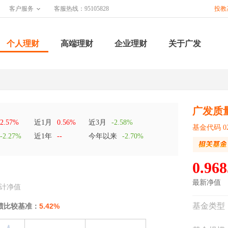
客户服务
客服热线：95105828
投教
个人理财
高端理财
企业理财
关于广发
广发质
2.57%
近1月
0.56%
近3月
-2.58%
基金代码 02
-2.27%
近1年
--
今年以来
-2.70%
0.968
最新净值
计净值
基金类型
绩比较基准：
5.42%