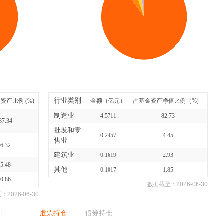
行业类别
资产比例 (%)
金额（亿元）
占基金资产净值比例（%）
制造业
4.5711
82.73
87.34
批发和零
0.2457
4.45
售业
6.32
建筑业
0.1619
2.93
5.48
其他
0.1017
1.85
0.86
数据截至：
2026-06-30
至：
2026-06-30
计
股票持仓
债券持仓