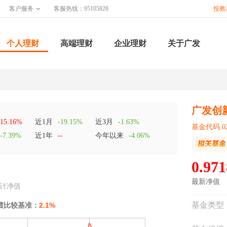
客户服务
客服热线：95105828
投教
个人理财
高端理财
企业理财
关于广发
广发创
15.16%
近1月
-19.15%
近3月
-1.63%
基金代码 02
-7.39%
近1年
--
今年以来
-4.06%
0.971
最新净值
计净值
基金类型
绩比较基准：
2.1%