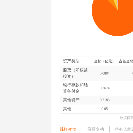
资产类型
金额（亿元）
占基金总
股票（即权益
5.0804
投资）
银行存款和结
0.3674
算备付金
其他资产
0.3188
其他
0.05
数据截
规模变动
份额变动
持有人统