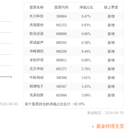
股票名称
股票代码
净值占比
较上季度
长川科技
300604
8.47%
新增
杰瑞股份
002353
6.93%
新增
联讯仪器
688808
6.86%
新增
骄成超声
688392
6.58%
新增
华峰测控
688200
6.44%
新增
冰轮环境
000811
6.00%
新增
北方华创
002371
5.76%
新增
中际旭创
300308
5.61%
新增
精测电子
300567
5.45%
新增
兆易创新
603986
5.09%
新增
2026-06-30
前十股票持仓的净值占比合计：63.19%
数据截至：
2026-06-30
基金经理主页