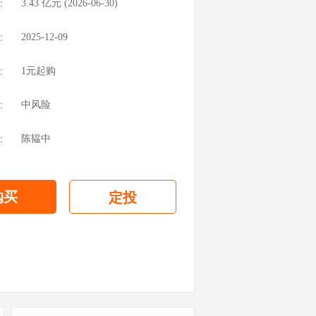
：
3.43
亿元 (
2026-06-30
)
：
2025-12-09
：
1元起购
：
中风险
：
陈韫中
购买
定投