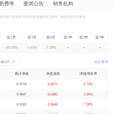
易费率
要闻公告
销售机构
保证该产品全部详细信息的准确性或完整性，数据内容仅供参考。
近1月
近3月
近6月
近1年
近2年
近3年
-19.15%
-1.63%
-7.39%
--
--
--
分红查询
累计净值
净值涨跌
净值增长率
0.9718
0.0071
0.74%
0.9647
0.0482
5.26%
0.9165
0.0646
7.58%