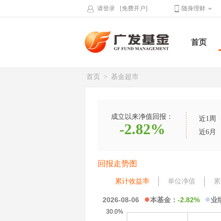
请登录
[免费开户]
随身理财
首页
首页
>
基金超市
成立以来净值回报：
近1周
-2.82%
近6月
回报走势图
累计收益率
单位净值
累
●
●
2026-08-06
本基金：
-2.82%
业