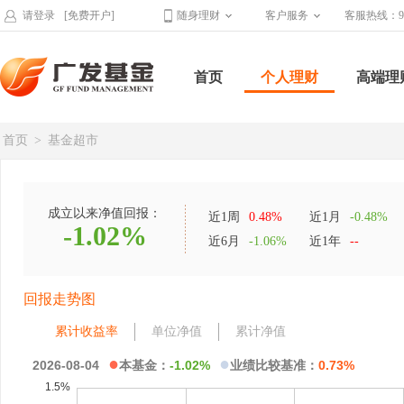
请登录
[免费开户]
随身理财
客户服务
客服热线：95
首页
个人理财
高端理
首页
>
基金超市
成立以来净值回报：
近1周
0.48%
近1月
-0.48%
-1.02%
近6月
-1.06%
近1年
--
回报走势图
累计收益率
单位净值
累计净值
●
●
2026-08-04
本基金：
-1.02%
业绩比较基准：
0.73%