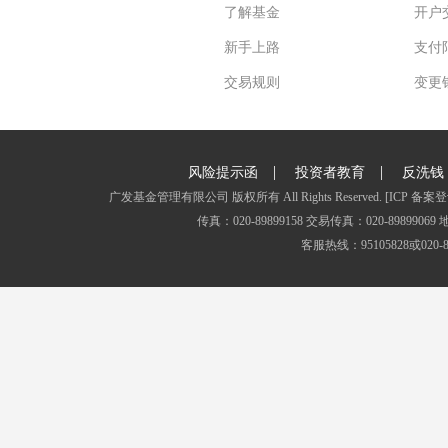
了解基金
开户
新手上路
支付
交易规则
变更
|
|
风险提示函
投资者教育
反洗钱
广发基金管理有限公司 版权所有 All Rights Reserved.
[ICP 备案登
传真：020-89899158 交易传真：020-8989
客服热线：95105828或020-