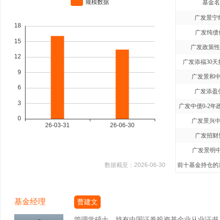
基金名
广发景宁
广发纯债
广发政策性
广发添福30天
广发景和中
广发添盈
广发中债0-2年
广发景兴中
广发招财
广发景明中
数据截至：
2026-06-30
前十基金持仓的净
基金经理
曹建文
管理学硕士，持有中国证券投资基金业从业证书