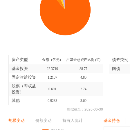
资产类型
债券类别
金额（亿元）
占基金总资产比例 (%)
基金投资
国债
22.3719
88.77
固定收益投资
1.2107
4.80
股票（即权益
0.691
2.74
投资）
其他
0.9288
3.69
数据截至：
2026-06-30
规模变动
份额变动
持有人统计
基金持仓