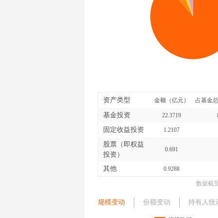
资产类型
金额（亿元）
占基金总
基金投资
22.3719
固定收益投资
1.2107
股票（即权益
0.691
投资）
其他
0.9288
数据截
规模变动
份额变动
持有人统