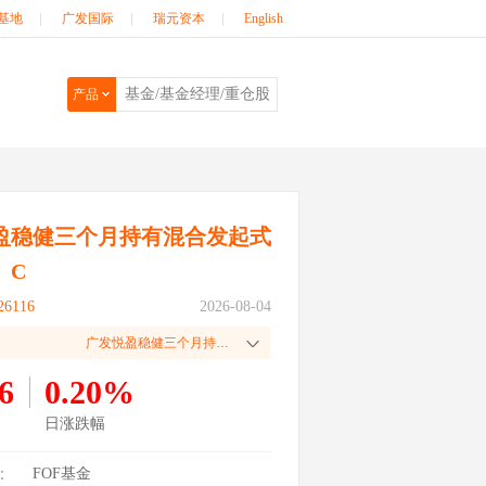
基地
|
广发国际
|
瑞元资本
|
English
产品
盈稳健三个月持有混合发起式
）C
6116
2026-08-04
广发悦盈稳健三个月持有混合发起式（FOF）A
6
0.20%
日涨跌幅
：
FOF基金