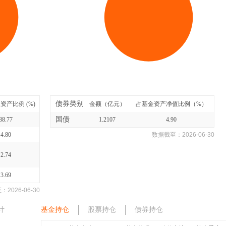
债券类别
资产比例 (%)
金额（亿元）
占基金资产净值比例（%）
国债
88.77
1.2107
4.90
4.80
数据截至：
2026-06-30
2.74
3.69
至：
2026-06-30
计
基金持仓
股票持仓
债券持仓