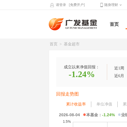
请登录
[免费开户]
随身理财
首页
首页
>
基金超市
成立以来净值回报：
近1周
-1.24%
近6月
回报走势图
累计收益率
单位净值
累
●
●
2026-08-04
本基金：
-1.24%
业