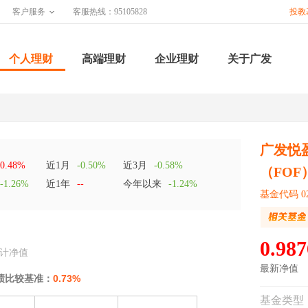
客户服务
客服热线：95105828
投教
个人理财
高端理财
企业理财
关于广发
广发悦
0.48%
近1月
-0.50%
近3月
-0.58%
（FOF
-1.26%
近1年
--
今年以来
-1.24%
基金代码 02
0.987
计净值
最新净值
绩比较基准：
0.73%
基金类型