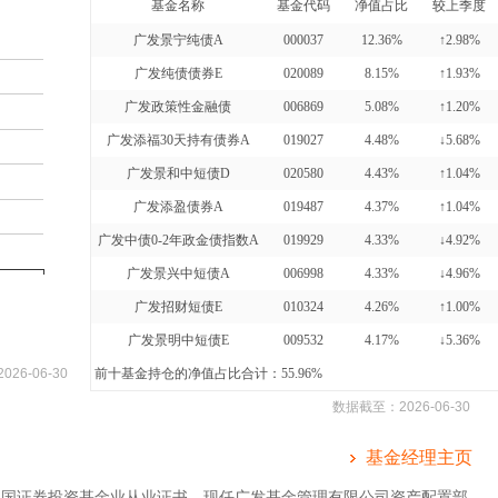
基金名称
基金代码
净值占比
较上季度
广发景宁纯债A
000037
12.36%
↑2.98%
广发纯债债券E
020089
8.15%
↑1.93%
广发政策性金融债
006869
5.08%
↑1.20%
广发添福30天持有债券A
019027
4.48%
↓5.68%
广发景和中短债D
020580
4.43%
↑1.04%
广发添盈债券A
019487
4.37%
↑1.04%
广发中债0-2年政金债指数A
019929
4.33%
↓4.92%
广发景兴中短债A
006998
4.33%
↓4.96%
广发招财短债E
010324
4.26%
↑1.00%
广发景明中短债E
009532
4.17%
↓5.36%
2026-06-30
前十基金持仓的净值占比合计：55.96%
数据截至：
2026-06-30
基金经理主页
中国证券投资基金业从业证书。现任广发基金管理有限公司资产配置部