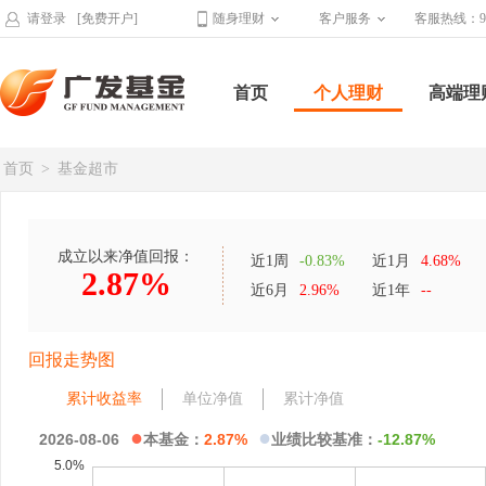
请登录
[免费开户]
随身理财
客户服务
客服热线：95
首页
个人理财
高端理
首页
>
基金超市
成立以来净值回报：
近1周
-0.83%
近1月
4.68%
2.87%
近6月
2.96%
近1年
--
回报走势图
累计收益率
单位净值
累计净值
●
●
2026-08-06
本基金：
2.87%
业绩比较基准：
-12.87%