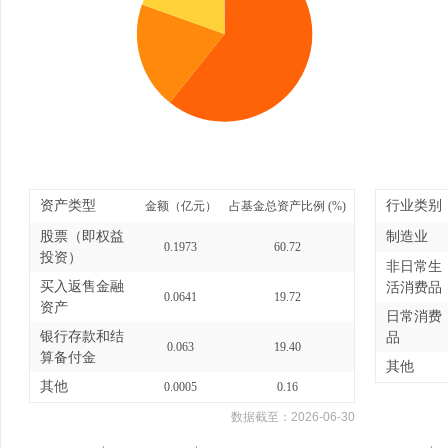
资产类型
行业类别
金额（亿元）
占基金总资产比例 (%)
股票（即权益
制造业
0.1973
60.72
投资）
非日常生
买入返售金融
活消费品
0.0641
19.72
资产
日常消费
银行存款和结
品
0.063
19.40
算备付金
其他
其他
0.0005
0.16
数据截至：
2026-06-30