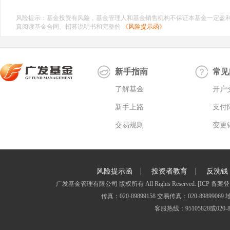
风险提示：基金投资有风险，基金管理人和基金销售机构不保证本基金一定盈
真阅读基金合同、招募说明书和完整的
《风险提示函》
新手指南
常见
了解基金
开户
新手上路
支付
交易规则
变更
|
|
风险提示函
投资者教育
反洗钱
广发基金管理有限公司 版权所有 All Rights Reserved.
[ICP 备案登
传真：020-89899158 交易传真：020-8989
客服热线：95105828或020-