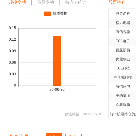
规模变动
份额变动
持有人统计
股票持仓
股票名称
格力电器
海信视像
TCL电子
百亚股份
优然牧业
TCL科技
赤子城科技
海信家电
美的集团
众鑫股份
数据截至：
2026-06-30
前十股票持仓的净