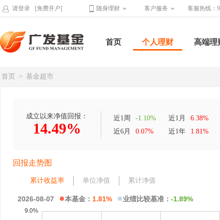
请登录
[免费开户]
随身理财
客户服务
客服热线：95
首页
个人理财
高端理
首页
>
基金超市
成立以来净值回报：
近1周
-1.10%
近1月
6.38%
14.49%
近6月
0.07%
近1年
1.81%
回报走势图
累计收益率
单位净值
累计净值
●
●
2026-08-07
本基金：
1.81%
业绩比较基准：
-1.89%