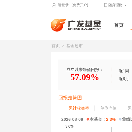
请登录
[免费开户]
随身理财
首页
首页
>
基金超市
成立以来净值回报：
近1周
57.09%
近6月
回报走势图
累计收益率
单位净值
累
●
●
2026-08-06
本基金：
2.3%
业绩