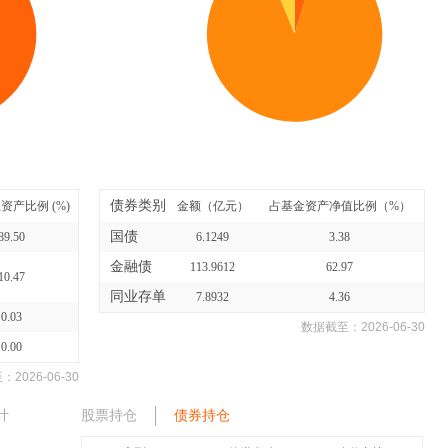
债券类别
资产比例 (%)
金额（亿元）
占基金资产净值比例（%）
国债
89.50
6.1249
3.38
金融债
113.9612
62.97
10.47
同业存单
7.8932
4.36
0.03
数据截至：
2026-06-30
0.00
至：
2026-06-30
计
股票持仓
债券持仓