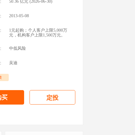
：
50.36
亿元 (
2026-06-30
)
：
2013-05-08
：
1元起购；个人客户上限5,000万
元，机构客户上限1,500万元。
：
中低风险
：
吴迪
债
购买
定投