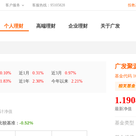
客户服务
客服热线：95105828
投教
个人理财
高端理财
企业理财
关于广发
广发聚
0.10%
近1月
0.31%
近3月
0.97%
基金代码 16
1.83%
近1年
2.30%
今年以来
2.21%
1.190
最新净值
计净值
基金类型
比较基准：
-0.52%