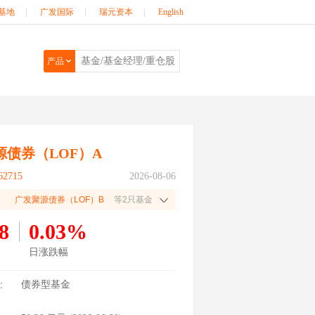
基地
|
广发国际
|
瑞元资本
|
English
产品
源债券（LOF）A
2715
2026-08-06
广发聚源债券（LOF）B
等2只基金
8
0.03%
日涨跌幅
：
债券型基金