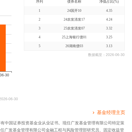
序列
债券名称
净值占比(%)
1
24国开10
4.35
2
24农发清发17
4.24
3
25农发清发07
3.32
4
25上海银行债01
3.25
5
26湖南债03
3.13
数据截至：
2026-06-30
2026-06-30
基金经理主页
持有中国证券投资基金业从业证书。现任广发基金管理有限公司特定策
曾任广发基金管理有限公司金融工程与风险管理部研究员、固定收益管