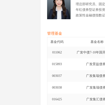
理总部研究员、固
年红债券型证券投资基金
政策性金融债指数证券
债券型证券投资基金基
券投资基金基金经理(
金基金经理(自2024年
管理基金
基金代码
基金名称
011062
广发中债7-10年国
015893
广发景益债券
003037
广发集瑞债券
003038
广发集瑞债券
016425
广发集汇债券