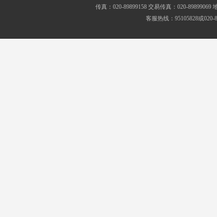
传真：020-89899158 交易传真：020-8989
客服热线：95105828或020-