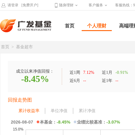
请登录
[免费开户]
随身理财
客户服务
客服热线：95
首页
个人理财
高端理
首页
>
基金超市
成立以来净值回报：
近1周
7.12%
近1月
-0.91%
-8.45%
近6月
--
近1年
--
回报走势图
累计收益率
单位净值
累计净值
●
●
2026-08-07
本基金：
-8.45%
业绩比较基准：
-3.07%