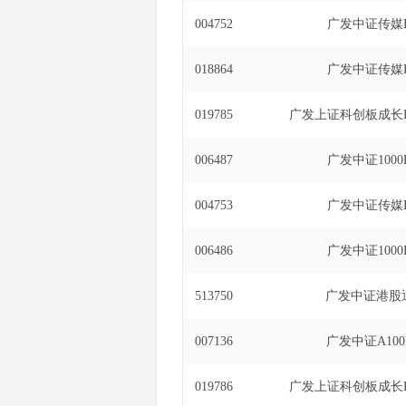
2019年5月27日
004752
广发中证传媒E
联接基金基金经理(自
投资基金发起式联接基金
018864
广发中证传媒E
交易型开放式指数证券投
019785
广发上证科创板成长E
006487
广发中证1000
004753
广发中证传媒E
006486
广发中证1000
513750
广发中证港股通
007136
广发中证A100
019786
广发上证科创板成长E