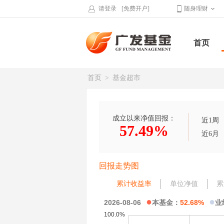
请登录
[免费开户]
随身理财
首页
首页
>
基金超市
成立以来净值回报：
近1周
57.49%
近6月
回报走势图
累计收益率
单位净值
累
●
●
2026-08-06
本基金：
52.68%
业