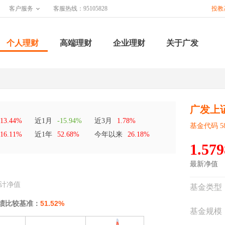
客户服务
客服热线：95105828
投教
个人理财
高端理财
企业理财
关于广发
广发上证
13.44%
近1月
-15.94%
近3月
1.78%
基金代码 58
16.11%
近1年
52.68%
今年以来
26.18%
1.579
最新净值
计净值
基金类型
绩比较基准：
51.52%
基金规模