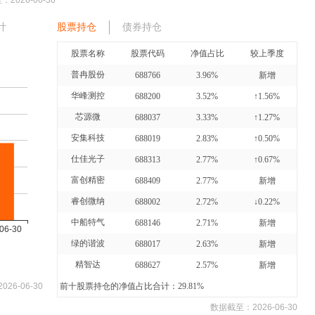
至：
2026-06-30
计
股票持仓
债券持仓
股票名称
股票代码
净值占比
较上季度
普冉股份
688766
3.96%
新增
华峰测控
688200
3.52%
↑1.56%
芯源微
688037
3.33%
↑1.27%
安集科技
688019
2.83%
↑0.50%
仕佳光子
688313
2.77%
↑0.67%
富创精密
688409
2.77%
新增
睿创微纳
688002
2.72%
↓0.22%
中船特气
688146
2.71%
新增
绿的谐波
688017
2.63%
新增
精智达
688627
2.57%
新增
2026-06-30
前十股票持仓的净值占比合计：29.81%
数据截至：
2026-06-30