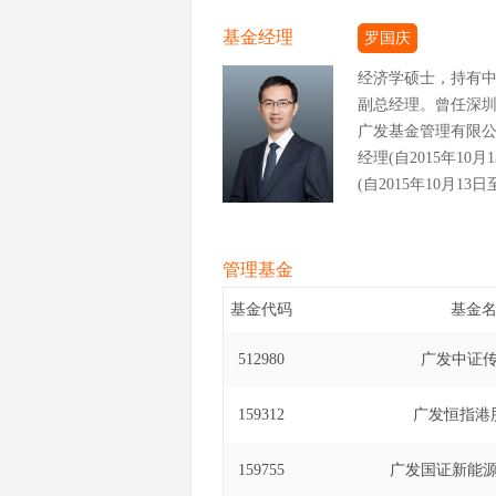
基金经理
罗国庆
经济学硕士，持有
副总经理。曾任深
广发基金管理有限公
经理(自2015年1
(自2015年10月1
经理(自2020年4
基金经理(自2017
投资基金基金经理(自
管理基金
式证券投资基金基金经理
基金代码
基金
式证券投资基金基金经理
基金（LOF）基金经理
512980
广发中证传
基金（LOF）基金经理
易型开放式指数证券投
159312
广发恒指港股
港深科技龙头交易型
至2023年7月25
159755
广发国证新能源
年1月20日至202