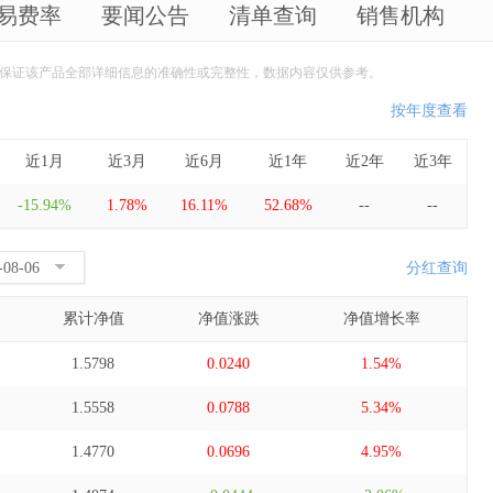
易费率
要闻公告
清单查询
销售机构
保证该产品全部详细信息的准确性或完整性，数据内容仅供参考。
按年度查看
近1月
近3月
近6月
近1年
近2年
近3年
-15.94%
1.78%
16.11%
52.68%
--
--
分红查询
累计净值
净值涨跌
净值增长率
1.5798
0.0240
1.54%
1.5558
0.0788
5.34%
1.4770
0.0696
4.95%