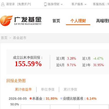
请登录
[免费开户]
随身理财
客户服务
客服热线：95
首页
个人理财
高端理
首页
>
基金超市
成立以来净值回报：
近1周
3.28%
近1月
-4.47%
155.59%
近6月
9.71%
近1年
31.95%
回报走势图
累计收益率
单位净值
累计净值
●
●
2026-08-05
本基金：
31.95%
业绩比较基准：
6.14%