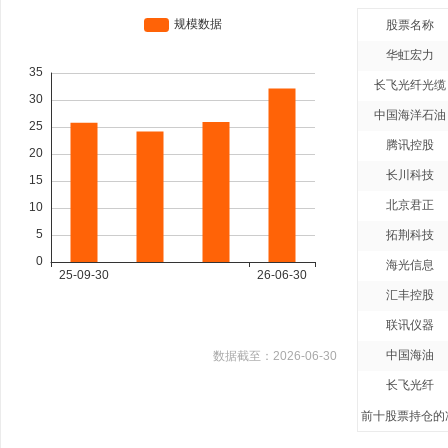
股票名称
华虹宏力
长飞光纤光缆
中国海洋石油
腾讯控股
长川科技
北京君正
拓荆科技
海光信息
汇丰控股
联讯仪器
中国海油
数据截至：
2026-06-30
长飞光纤
前十股票持仓的净