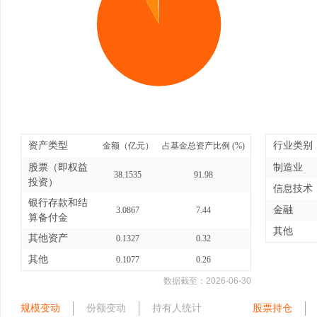
资产类型
行业类别
金额（亿元）
占基金总资产比例 (%)
股票（即权益
制造业
38.1535
91.98
投资）
信息技术
银行存款和结
金融
3.0867
7.44
算备付金
其他
其他资产
0.1327
0.32
其他
0.1077
0.26
数据截至：
2026-06-30
规模变动
份额变动
持有人统计
股票持仓