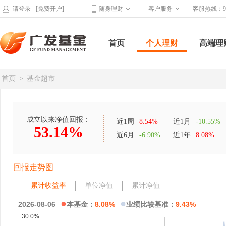
请登录
[免费开户]
随身理财
客户服务
客服热线：95
首页
个人理财
高端理
首页
>
基金超市
成立以来净值回报：
近1周
8.54%
近1月
-10.55%
53.14%
近6月
-6.90%
近1年
8.08%
回报走势图
累计收益率
单位净值
累计净值
●
●
2026-08-06
本基金：
8.08%
业绩比较基准：
9.43%