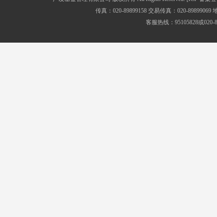
传真：020-89899158 交易传真：020-8989
客服热线：95105828或020-