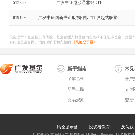
513750
广发中证港股通非银ETF
019429
广发中证国新央企股东回报ETF发起式联接C
风险提示：基金投资有风险，基金管理人和基金销售机构不保证本基金一定盈
真阅读基金合同、招募说明书和完整的
《风险提示函》
新手指南
常见
了解基金
开户
新手上路
支付
交易规则
变更
|
|
风险提示函
投资者教育
反洗钱
广发基金管理有限公司 版权所有 All Rights Reserved.
[ICP 备案登