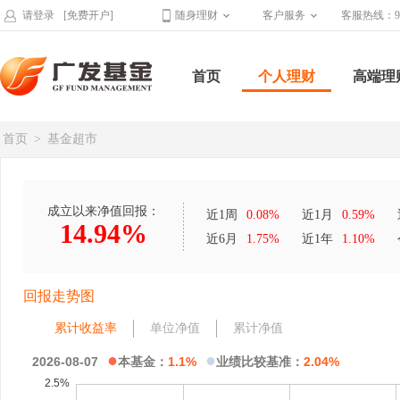
请登录
[免费开户]
随身理财
客户服务
客服热线：95
首页
个人理财
高端理
首页
>
基金超市
成立以来净值回报：
近1周
0.08%
近1月
0.59%
14.94%
近6月
1.75%
近1年
1.10%
回报走势图
累计收益率
单位净值
累计净值
●
●
2026-08-07
本基金：
1.1%
业绩比较基准：
2.04%