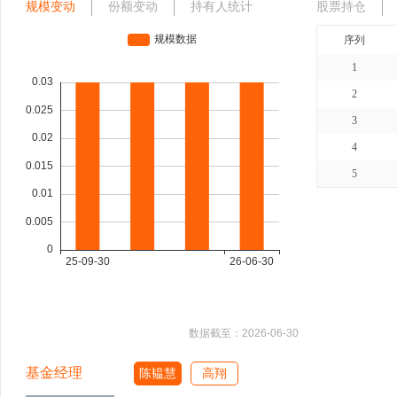
规模变动
份额变动
持有人统计
股票持仓
序列
1
2
3
4
5
数据截至：
2026-06-30
基金经理
陈韫慧
高翔