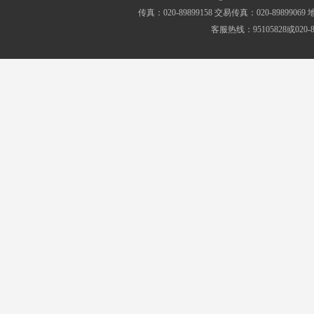
传真：020-89899158 交易传真：020-8989
客服热线：95105828或020-