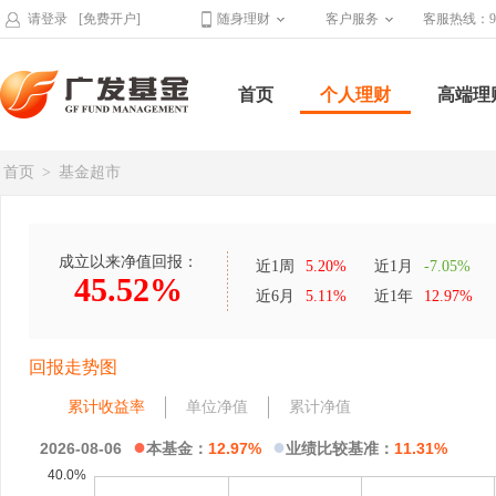
请登录
[免费开户]
随身理财
客户服务
客服热线：95
首页
个人理财
高端理
首页
>
基金超市
成立以来净值回报：
近1周
5.20%
近1月
-7.05%
45.52%
近6月
5.11%
近1年
12.97%
回报走势图
累计收益率
单位净值
累计净值
●
●
2026-08-06
本基金：
12.97%
业绩比较基准：
11.31%