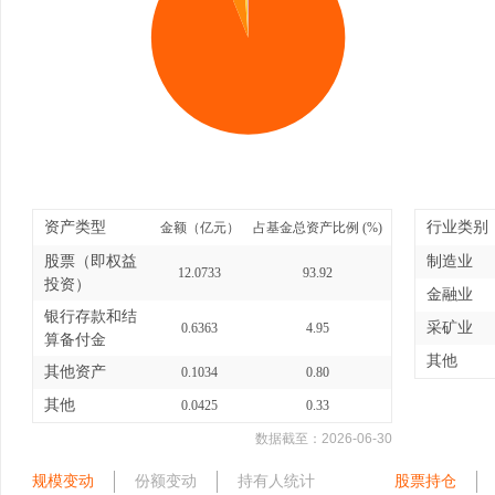
资产类型
行业类别
金额（亿元）
占基金总资产比例 (%)
股票（即权益
制造业
12.0733
93.92
投资）
金融业
银行存款和结
采矿业
0.6363
4.95
算备付金
其他
其他资产
0.1034
0.80
其他
0.0425
0.33
数据截至：
2026-06-30
规模变动
份额变动
持有人统计
股票持仓