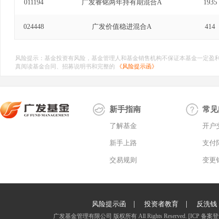
011194
广发睿铭两年持有期混合A
1935
024448
广发价值稳进混合A
414
风险提示：基金投资有风险，基金管理人和基金销售机构不保证本基金一定盈
真阅读基金合同、招募说明书和完整的
《风险提示函》
新手指南
常见
了解基金
开户
新手上路
支付
交易规则
变更
|
|
风险提示函
投资者教育
反洗钱
广发基金管理有限公司 版权所有 All Rights Reserved.
[ICP 备案登