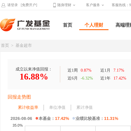
请登录
[免费开户]
随身理财
客户服务
客服热线：95
首页
个人理财
高端理
首页
>
基金超市
成立以来净值回报：
近1周
0.87%
近1月
7.17%
16.88%
近6月
-6.32%
近1年
17.42%
回报走势图
累计收益率
单位净值
累计净值
●
●
2026-08-06
本基金：
17.42%
业绩比较基准：
11.31%