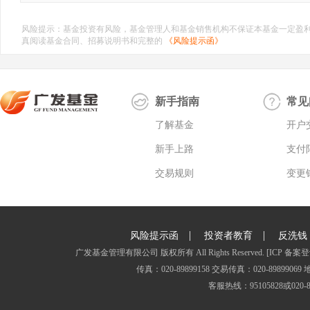
风险提示：基金投资有风险，基金管理人和基金销售机构不保证本基金一定盈
真阅读基金合同、招募说明书和完整的
《风险提示函》
新手指南
常见
了解基金
开户
新手上路
支付
交易规则
变更
|
|
风险提示函
投资者教育
反洗钱
广发基金管理有限公司 版权所有 All Rights Reserved.
[ICP 备案登
传真：020-89899158 交易传真：020-8989
客服热线：95105828或020-