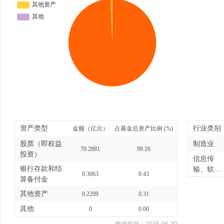
资产类型
行业类别
金额（亿元）
占基金总资产比例 (%)
股票（即权益
制造业
70.2881
99.26
投资）
信息传
银行存款和结
输、软件
0.3063
0.43
算备付金
和信息
技...
其他资产
0.2209
0.31
其他
0
0.00