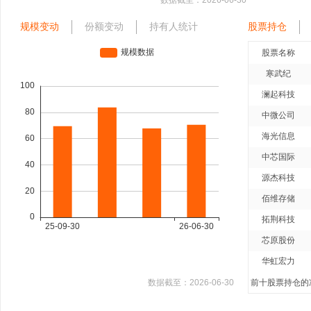
数据截至：
2026-06-30
规模变动
份额变动
持有人统计
股票持仓
股票名称
寒武纪
澜起科技
中微公司
海光信息
中芯国际
源杰科技
佰维存储
拓荆科技
芯原股份
华虹宏力
数据截至：
2026-06-30
前十股票持仓的净