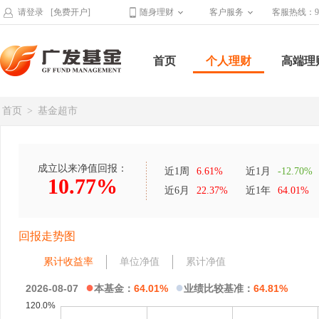
请登录
[免费开户]
随身理财
客户服务
客服热线：95
首页
个人理财
高端理
首页
>
基金超市
成立以来净值回报：
近1周
6.61%
近1月
-12.70%
10.77%
近6月
22.37%
近1年
64.01%
回报走势图
累计收益率
单位净值
累计净值
●
●
2026-08-07
本基金：
64.01%
业绩比较基准：
64.81%