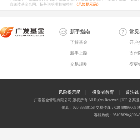
真阅读基金合同、招募说明书和完整的
《风险提示函》
新手指南
常见
了解基金
开户
新手上路
支付
交易规则
变更
|
|
风险提示函
投资者教育
反洗钱
广发基金管理有限公司 版权所有 All Rights Reserved.
[ICP 备案登
传真：020-89899158 交易传真：020-8989
客服热线：95105828或020-