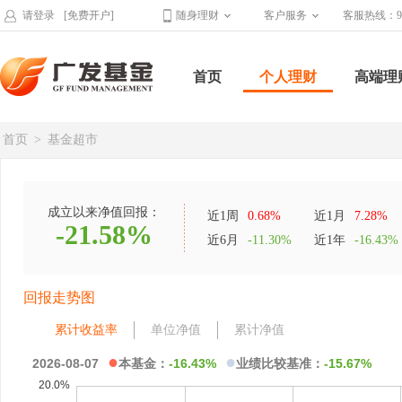
请登录
[免费开户]
随身理财
客户服务
客服热线：95
首页
个人理财
高端理
首页
>
基金超市
成立以来净值回报：
近1周
0.68%
近1月
7.28%
-21.58%
近6月
-11.30%
近1年
-16.43%
回报走势图
累计收益率
单位净值
累计净值
●
●
2026-08-07
本基金：
-16.43%
业绩比较基准：
-15.67%