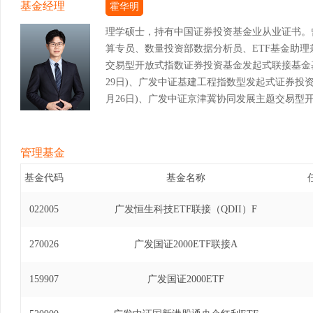
基金经理
霍华明
理学硕士，持有中国证券投资基金业从业证书。
算专员、数量投资部数据分析员、ETF基金助
交易型开放式指数证券投资基金发起式联接基金基金经
29日)、广发中证基建工程指数型发起式证券投资基金
月26日)、广发中证京津冀协同发展主题交易型开
年4月19日至2021年11月23日)、广发中小企
金基金经理(自2019年11月14日至2021年11月
券投资基金基金经理(自2019年11月14日至202
管理基金
基金（QDII）基金经理(自2021年11月23日至
基金代码
基金名称
放式指数证券投资基金发起式联接基金基金经理(自20
发中证环保产业交易型开放式指数证券投资基金基金经理
022005
广发恒生科技ETF联接（QDII）F
15日)、广发上海金交易型开放式证券投资基金基金经理
日)、广发上海金交易型开放式证券投资基金联接基金
270026
广发国证2000ETF联接A
月24日)、广发中证医疗指数证券投资基金（LOF）基
月14日)、广发中证养老产业指数型发起式证券投资
159907
广发国证2000ETF
2024年3月30日)、广发国证信息技术创新主
2023年9月20日至2025年1月7日)、广发中