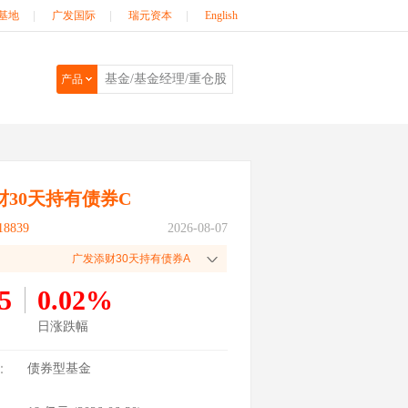
基地
|
广发国际
|
瑞元资本
|
English
产品
财30天持有债券C
8839
2026-08-07
广发添财30天持有债券A
5
0.02%
日涨跌幅
：
债券型基金