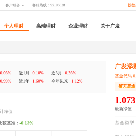
客户服务
客服热线：95105828
投教
个人理财
高端理财
企业理财
关于广发
广发添
0.06%
近1月
0.10%
近3月
0.36%
基金代码 01
0.99%
近1年
1.60%
今年以来
1.12%
1.073
最新净值
计净值
基金类型
比较基准：
-0.13%