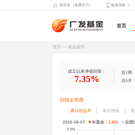
请登录
[免费开户]
随身理财
首页
首页
>
基金超市
成立以来净值回报：
近1周
7.35%
近6月
回报走势图
累计收益率
单位净值
累
●
●
2026-08-07
本基金：
1.6%
业绩