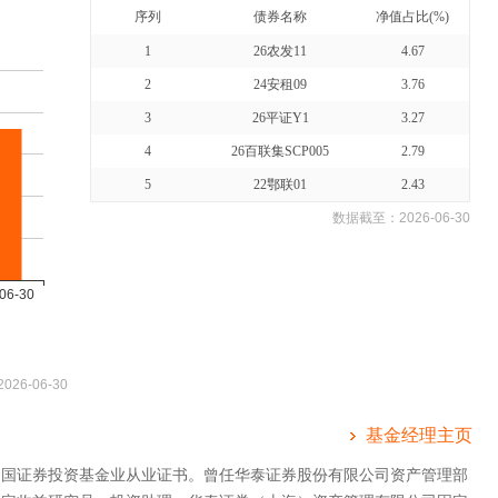
序列
债券名称
净值占比(%)
1
26农发11
4.67
2
24安租09
3.76
3
26平证Y1
3.27
4
26百联集SCP005
2.79
5
22鄂联01
2.43
数据截至：
2026-06-30
2026-06-30
基金经理主页
中国证券投资基金业从业证书。曾任华泰证券股份有限公司资产管理部