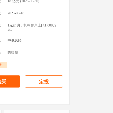
：
18
亿元 (
2026-06-30
)
：
2023-09-18
：
1元起购，机构客户上限1,000万
元。
：
中低风险
：
陈韫慧
债
购买
定投