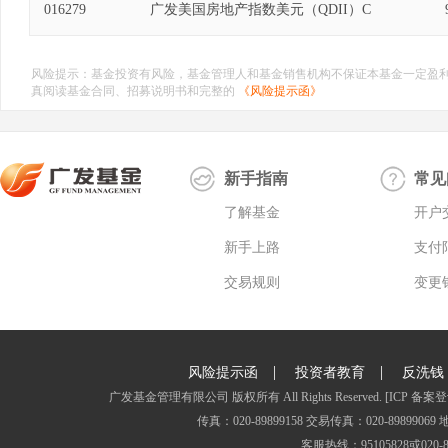
016279
广发美国房地产指数美元（QDII）C
风险提示：基金投资有风险，基金管理人和基金销售机构不保证本基金一定盈
真阅读基金合同、招募说明书和完整的
《风险提示函》
新手指南
常见
了解基金
开户
新手上路
支付
交易规则
变更
|
|
风险提示函
投资者教育
反洗钱
广发基金管理有限公司 版权所有 All Rights Reserved.
[ICP 备案登
传真：020-89899158 交易传真：020-8989
客服热线：95105828或020-