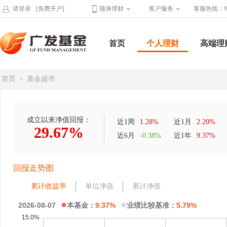
请登录
[免费开户]
随身理财
客户服务
客服热线：95
首页
个人理财
高端理
首页
>
基金超市
成立以来净值回报：
近1周
1.28%
近1月
2.20%
29.67%
近6月
-0.38%
近1年
9.37%
回报走势图
累计收益率
单位净值
累计净值
●
●
2026-08-07
本基金：
9.37%
业绩比较基准：
5.79%