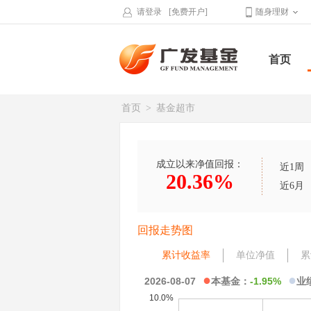
请登录
[免费开户]
随身理财
首页
首页
>
基金超市
成立以来净值回报：
近1周
20.36%
近6月
回报走势图
累计收益率
单位净值
累
●
●
2026-08-07
本基金：
-1.95%
业