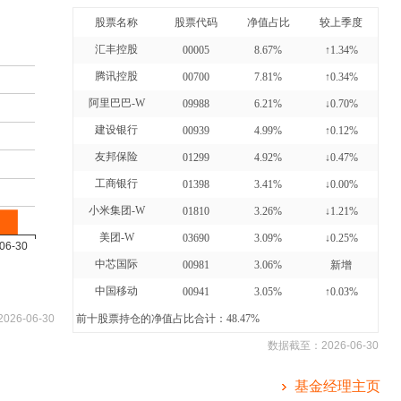
股票名称
股票代码
净值占比
较上季度
汇丰控股
00005
8.67%
↑1.34%
腾讯控股
00700
7.81%
↑0.34%
阿里巴巴-W
09988
6.21%
↓0.70%
建设银行
00939
4.99%
↑0.12%
友邦保险
01299
4.92%
↓0.47%
工商银行
01398
3.41%
↓0.00%
小米集团-W
01810
3.26%
↓1.21%
美团-W
03690
3.09%
↓0.25%
中芯国际
00981
3.06%
新增
中国移动
00941
3.05%
↑0.03%
2026-06-30
前十股票持仓的净值占比合计：48.47%
数据截至：
2026-06-30
基金经理主页