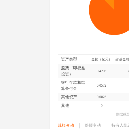
资产类型
金额（亿元）
占基金总
股票（即权益
0.4206
投资）
银行存款和结
0.0572
算备付金
其他资产
0.0026
其他
0
数据截
规模变动
份额变动
持有人统