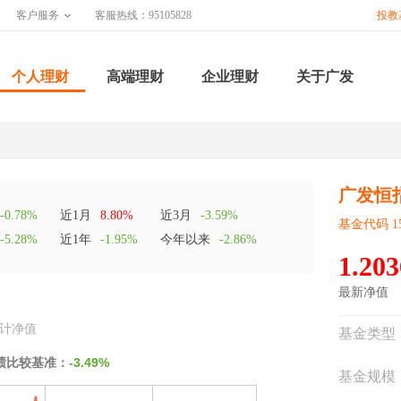
客户服务
客服热线：95105828
投教
个人理财
高端理财
企业理财
关于广发
广发恒
-0.78%
近1月
8.80%
近3月
-3.59%
基金代码 15
-5.28%
近1年
-1.95%
今年以来
-2.86%
1.203
最新净值
计净值
基金类型
绩比较基准：
-3.49%
基金规模