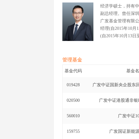
经济学硕士，持有
副总经理。曾任深
广发基金管理有限公
经理(自2015年1
(自2015年10月1
经理(自2020年4
基金经理(自2017
投资基金基金经理(自
管理基金
式证券投资基金基金经理
基金代码
基金
式证券投资基金基金经理
基金（LOF）基金经理
019428
广发中证国新央企股东回
基金（LOF）基金经理
易型开放式指数证券投
020500
广发中证港股通非银E
港深科技龙头交易型
至2023年7月25
560010
广发中证10
年1月20日至202
2019年5月27日
159755
广发国证新能源
联接基金基金经理(自