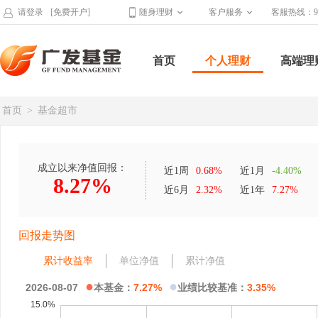
请登录
[免费开户]
随身理财
客户服务
客服热线：95
首页
个人理财
高端理
首页
>
基金超市
成立以来净值回报：
近1周
0.68%
近1月
-4.40%
8.27%
近6月
2.32%
近1年
7.27%
回报走势图
累计收益率
单位净值
累计净值
●
●
2026-08-07
本基金：
7.27%
业绩比较基准：
3.35%