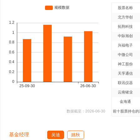
股票名称
北方华创
拓荆科技
中际旭创
兴福电子
中微公司
神工股份
天孚通信
联讯仪器
云南锗业
金海通
数据截至：
2026-06-30
前十股票持仓的净
基金经理
吴迪
姚秋