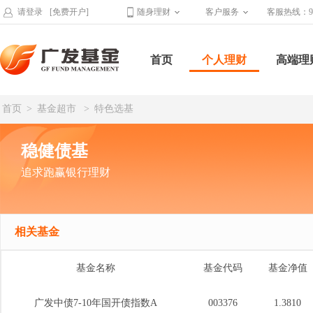
请登录
[免费开户]
随身理财
客户服务
客服热线：95
首页
个人理财
高端理
首页
>
基金超市
>
特色选基
稳健债基
追求跑赢银行理财
相关基金
基金名称
基金代码
基金净值
广发中债7-10年国开债指数A
003376
1.3810