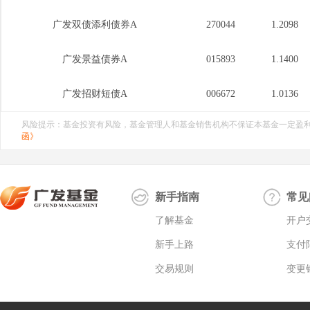
广发双债添利债券A
270044
1.2098
广发景益债券A
015893
1.1400
广发招财短债A
006672
1.0136
风险提示：基金投资有风险，基金管理人和基金销售机构不保证本基金一定盈
函》
新手指南
常见
了解基金
开户
新手上路
支付
交易规则
变更