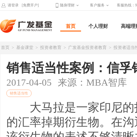
请登录
[免费开户]
随身理财
客户服务
客服热线：95
首页
个人理财
高端理
首页
>
基金课堂
>
投资者教育
>
广发基金投资者教育
>
投资者适当
销售适当性案例：信孚
2017-04-05
来源：MBA智库
销售适当性
大马拉是一家印尼的投
的汇率掉期衍生物。在沟
该衍生物的表述不够清晰