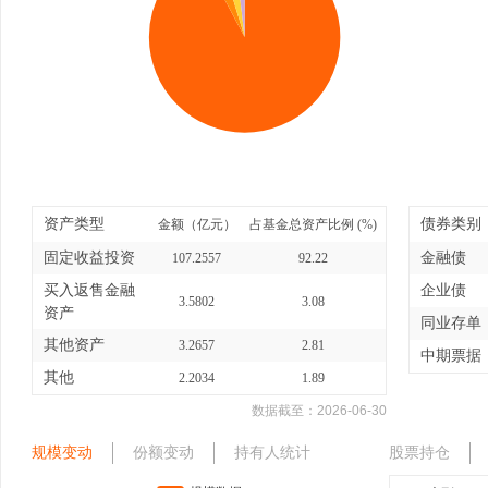
资产类型
债券类别
金额（亿元）
占基金总资产比例 (%)
固定收益投资
金融债
107.2557
92.22
买入返售金融
企业债
3.5802
3.08
资产
同业存单
其他资产
3.2657
2.81
中期票据
其他
2.2034
1.89
数据截至：
2026-06-30
规模变动
份额变动
持有人统计
股票持仓