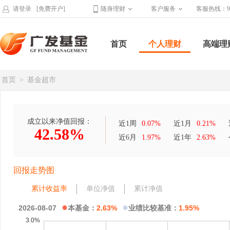
请登录
[免费开户]
随身理财
客户服务
客服热线：95
首页
个人理财
高端理
首页
>
基金超市
成立以来净值回报：
近1周
0.07%
近1月
0.21%
42.58%
近6月
1.97%
近1年
2.63%
回报走势图
累计收益率
单位净值
累计净值
●
●
2026-08-07
本基金：
2.63%
业绩比较基准：
1.95%