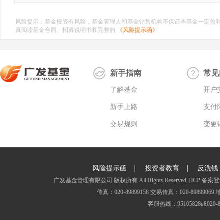
风险提示：基金投资有风险，基金管理人和基金销售机构不保证本基金一定盈
真阅读基金合同、招募说明书和完整的
《风险提示函》
新手指南
常见
了解基金
开户
新手上路
支付
交易规则
变更
|
|
风险提示函
投资者教育
反洗钱
广发基金管理有限公司 版权所有 All Rights Reserved.
[ICP 备案登
传真：020-89899158 交易传真：020-8989
客服热线：95105828或020-