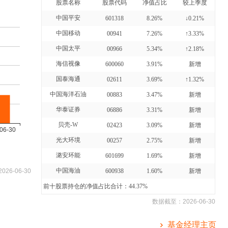
股票名称
股票代码
净值占比
较上季度
中国平安
601318
8.26%
↓0.21%
中国移动
00941
7.26%
↑3.33%
中国太平
00966
5.34%
↑2.18%
海信视像
600060
3.91%
新增
国泰海通
02611
3.69%
↑1.32%
中国海洋石油
00883
3.47%
新增
华泰证券
06886
3.31%
新增
贝壳-W
02423
3.09%
新增
光大环境
00257
2.75%
新增
潞安环能
601699
1.69%
新增
中国海油
2026-06-30
600938
1.60%
新增
前十股票持仓的净值占比合计：44.37%
数据截至：
2026-06-30
基金经理主页