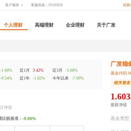
客户服务
客服热线：95105828
投教
个人理财
高端理财
企业理财
关于广发
广发稳
-1.60%
近1月
3.42%
近3月
-5.68%
基金代码 00
-9.54%
近1年
-1.82%
今年以来
-7.09%
1.603
最新净值
计净值
基金类型
绩比较基准：
-0.66%