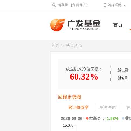
请登录
[免费开户]
随身理财
首页
首页
>
基金超市
成立以来净值回报：
近1周
60.32%
近6月
回报走势图
累计收益率
单位净值
累
●
●
2026-08-06
本基金：
-1.82%
业