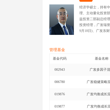
经济学硕士，持有
理、主动量化投资
益投资二部副总经
投资经理，广发瑞誉一
9月18日)、广发东
至2025年11月5日
年3月12日)。
管理基金
基金代码
基金名称
002943
广发多因子
006780
广发稳健策略混
019876
广发均衡成长混
019877
广发均衡成长混