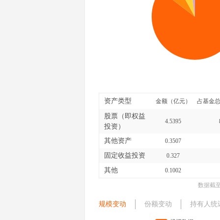
资产类型
金额（亿元）
占基金总
股票（即权益
4.5395
投资）
其他资产
0.3507
固定收益投资
0.327
其他
0.1002
数据截
规模变动
份额变动
持有人统