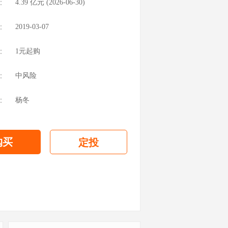
：
4.39
亿元 (
2026-06-30
)
：
2019-03-07
：
1元起购
：
中风险
：
杨冬
购买
定投