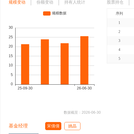
规模变动
份额变动
持有人统计
股票持仓
序列
1
2
3
4
5
数据截至：
2026-06-30
基金经理
宋倩倩
姚晶