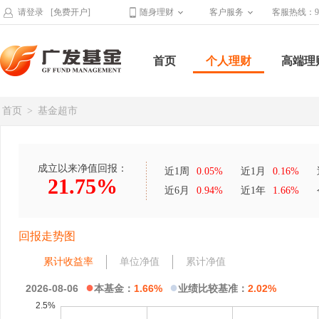
请登录
[免费开户]
随身理财
客户服务
客服热线：95
首页
个人理财
高端理
首页
>
基金超市
成立以来净值回报：
近1周
0.05%
近1月
0.16%
21.75%
近6月
0.94%
近1年
1.66%
回报走势图
累计收益率
单位净值
累计净值
●
●
2026-08-06
本基金：
1.66%
业绩比较基准：
2.02%