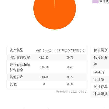
资产类型
债券类别
金额（亿元）
占基金总资产比例 (%)
固定收益投资
短期融资
41.9113
99.73
银行存款和结
券
0.0938
0.22
算备付金
金融债
其他资产
0.0178
0.05
企业债
其他
0
0.00
同业存单
数据截至：
2026-06-30
中期票据