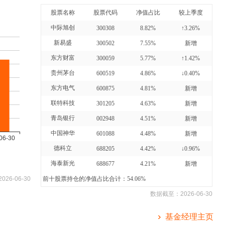
股票名称
股票代码
净值占比
较上季度
中际旭创
300308
8.82%
↑3.26%
新易盛
300502
7.55%
新增
东方财富
300059
5.77%
↑1.42%
贵州茅台
600519
4.86%
↓0.40%
东方电气
600875
4.81%
新增
联特科技
301205
4.63%
新增
青岛银行
002948
4.51%
新增
中国神华
601088
4.48%
新增
德科立
688205
4.42%
↓0.96%
海泰新光
688677
4.21%
新增
2026-06-30
前十股票持仓的净值占比合计：54.06%
数据截至：
2026-06-30
基金经理主页