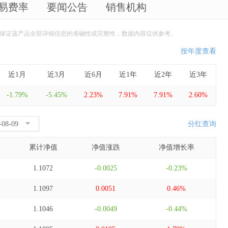
易费率
要闻公告
销售机构
保证该产品全部详细信息的准确性或完整性，数据内容仅供参考。
按年度查看
近1月
近3月
近6月
近1年
近2年
近3年
-1.79%
-5.45%
2.23%
7.91%
7.91%
2.60%
分红查询
累计净值
净值涨跌
净值增长率
1.1072
-0.0025
-0.23%
1.1097
0.0051
0.46%
1.1046
-0.0049
-0.44%