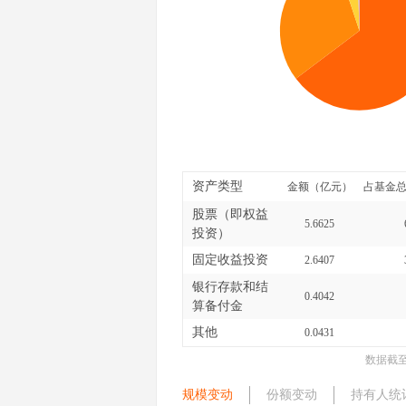
资产类型
金额（亿元）
占基金总
股票（即权益
5.6625
投资）
固定收益投资
2.6407
银行存款和结
0.4042
算备付金
其他
0.0431
数据截
规模变动
份额变动
持有人统