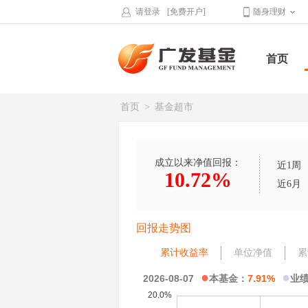
请登录
[免费开户]
随身理财
首页
首页
>
基金超市
成立以来净值回报：
近1周
10.72%
近6月
回报走势图
累计收益率
单位净值
累
●
●
2026-08-07
本基金：
7.91%
业