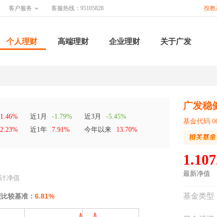
客户服务
客服热线：95105828
投教
个人理财
高端理财
企业理财
关于广发
广发稳
1.46%
近1月
-1.79%
近3月
-5.45%
基金代码 00
2.23%
近1年
7.91%
今年以来
13.70%
1.107
最新净值
计净值
基金类型
绩比较基准：
6.81%