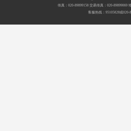
传真：020-89899158 交易传真：020-8989
客服热线：95105828或020-