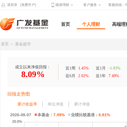
请登录
[免费开户]
随身理财
客户服务
客服热线：95
首页
个人理财
高端理
首页
>
基金超市
成立以来净值回报：
近1周
1.45%
近1月
-1.83%
8.09%
近6月
2.02%
近1年
7.49%
回报走势图
累计收益率
单位净值
累计净值
●
●
2026-08-07
本基金：
7.49%
业绩比较基准：
6.81%