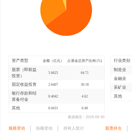
资产类型
行业类别
金额（亿元）
占基金总资产比例 (%)
股票（即权益
制造业
5.6625
64.71
投资）
金融业
固定收益投资
2.6407
30.18
采矿业
银行存款和结
其他
0.4042
4.62
算备付金
其他
0.0431
0.49
数据截至：
2026-06-30
规模变动
份额变动
持有人统计
股票持仓