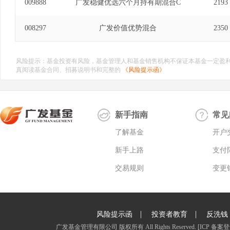
009888
广发稳健优选六个月持有期混合C
2193
008297
广发价值优势混合
2350
风险提示：基金投资有风险，基金管理人和基金销售机构不保证本基金一定盈
真阅读基金合同、招募说明书和完整的
《风险提示函》
新手指南
常见
了解基金
开户
新手上路
支付
交易规则
变更
|
|
风险提示函
投资者教育
反洗钱
广发基金管理有限公司 版权所有 All Rights Reserved.
[ICP 备案登