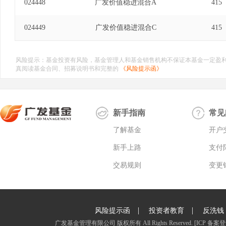
024448
广发价值稳进混合A
415
024449
广发价值稳进混合C
415
风险提示：基金投资有风险，基金管理人和基金销售机构不保证本基金一定盈
真阅读基金合同、招募说明书和完整的
《风险提示函》
新手指南
常见
了解基金
开户
新手上路
支付
交易规则
变更
|
|
风险提示函
投资者教育
反洗钱
广发基金管理有限公司 版权所有 All Rights Reserved.
[ICP 备案登