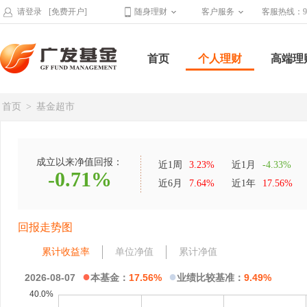
请登录
[免费开户]
随身理财
客户服务
客服热线：95
首页
个人理财
高端理
首页
>
基金超市
成立以来净值回报：
近1周
3.23%
近1月
-4.33%
-0.71%
近6月
7.64%
近1年
17.56%
回报走势图
累计收益率
单位净值
累计净值
●
●
2026-08-07
本基金：
17.56%
业绩比较基准：
9.49%