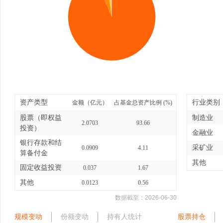
资产类型
行业类别
金额（亿元）
占基金总资产比例 (%)
股票（即权益
制造业
2.0703
93.66
投资）
金融业
银行存款和结
采矿业
0.0909
4.11
算备付金
其他
固定收益投资
0.037
1.67
其他
0.0123
0.56
数据截至：
2026-06-30
规模变动
份额变动
持有人统计
股票持仓