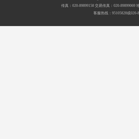
传真：020-89899158 交易传真：020-8989
客服热线：95105828或020-