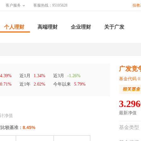
客户服务
客服热线：95105828
投教
个人理财
高端理财
企业理财
关于广发
广发竞
4.39%
近1月
1.34%
近3月
-1.26%
基金代码 01
0.71%
近1年
2.02%
今年以来
5.79%
3.296
最新净值
计净值
基金类型
绩比较基准：
8.45%