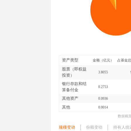
资产类型
金额（亿元）
占基金总
股票（即权益
3.8055
投资）
银行存款和结
0.2753
算备付金
其他资产
0.0936
其他
0.0014
数据截
规模变动
份额变动
持有人统