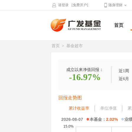
请登录
[免费开户]
随身理财
首页
首页
>
基金超市
成立以来净值回报：
近1周
-16.97%
近6月
回报走势图
累计收益率
单位净值
累
●
●
2026-08-07
本基金：
2.02%
业