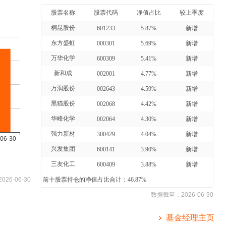
股票名称
股票代码
净值占比
较上季度
桐昆股份
601233
5.87%
新增
东方盛虹
000301
5.69%
新增
万华化学
600309
5.41%
新增
新和成
002001
4.77%
新增
万润股份
002643
4.59%
新增
黑猫股份
002068
4.42%
新增
华峰化学
002064
4.30%
新增
强力新材
300429
4.04%
新增
兴发集团
600141
3.90%
新增
三友化工
600409
3.88%
新增
2026-06-30
前十股票持仓的净值占比合计：46.87%
数据截至：
2026-06-30
基金经理主页