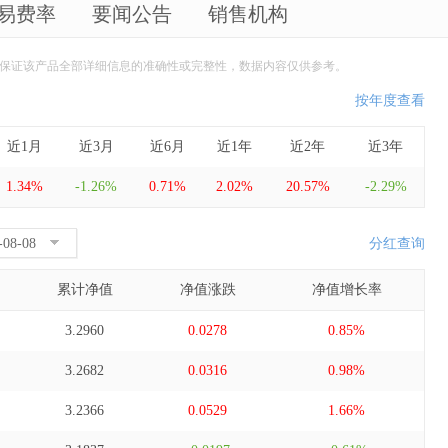
易费率
要闻公告
销售机构
保证该产品全部详细信息的准确性或完整性，数据内容仅供参考。
按年度查看
近1月
近3月
近6月
近1年
近2年
近3年
1.34%
-1.26%
0.71%
2.02%
20.57%
-2.29%
分红查询
累计净值
净值涨跌
净值增长率
3.2960
0.0278
0.85%
3.2682
0.0316
0.98%
3.2366
0.0529
1.66%