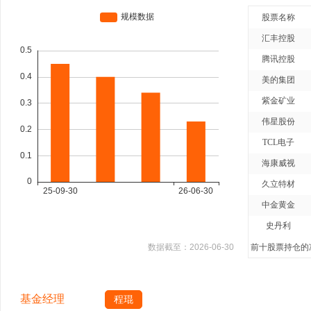
股票名称
汇丰控股
腾讯控股
美的集团
紫金矿业
伟星股份
TCL电子
海康威视
久立特材
中金黄金
史丹利
数据截至：
2026-06-30
前十股票持仓的净
基金经理
程琨