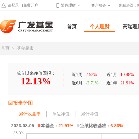
请登录
[免费开户]
随身理财
客户服务
客服热线：95
首页
个人理财
高端理
首页
>
基金超市
成立以来净值回报：
近1周
2.53%
近1月
10.48%
12.13%
近6月
-2.71%
近1年
21.91%
回报走势图
累计收益率
单位净值
累计净值
●
●
2026-08-05
本基金：
21.91%
业绩比较基准：
6.86%