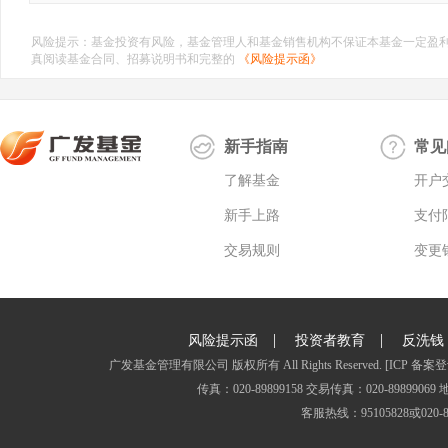
风险提示：基金投资有风险，基金管理人和基金销售机构不保证本基金一定盈
真阅读基金合同、招募说明书和完整的
《风险提示函》
新手指南
常见
了解基金
开户
新手上路
支付
交易规则
变更
|
|
风险提示函
投资者教育
反洗钱
广发基金管理有限公司 版权所有 All Rights Reserved.
[ICP 备案登
传真：020-89899158 交易传真：020-8989
客服热线：95105828或020-