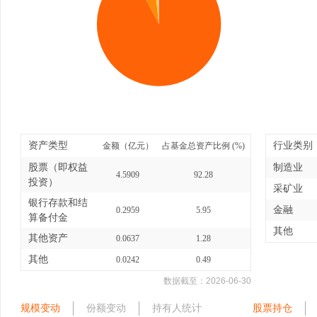
资产类型
行业类别
金额（亿元）
占基金总资产比例 (%)
股票（即权益
制造业
4.5909
92.28
投资）
采矿业
银行存款和结
金融
0.2959
5.95
算备付金
其他
其他资产
0.0637
1.28
其他
0.0242
0.49
数据截至：
2026-06-30
规模变动
份额变动
持有人统计
股票持仓