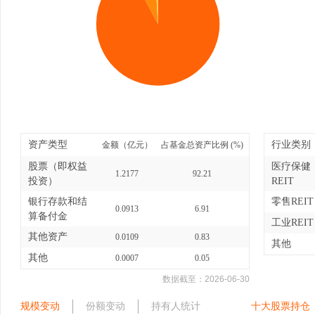
资产类型
行业类别
金额（亿元）
占基金总资产比例 (%)
股票（即权益
医疗保健
1.2177
92.21
投资）
REIT
银行存款和结
零售REIT
0.0913
6.91
算备付金
工业REIT
其他资产
0.0109
0.83
其他
其他
0.0007
0.05
数据截至：
2026-06-30
规模变动
份额变动
持有人统计
十大股票持仓