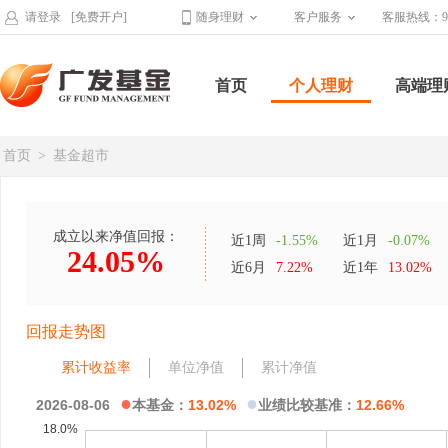
请登录
[免费开户]
随身理财
客户服务
客服热线：95
首页
个人理财
高端理
首页
>
基金超市
成立以来净值回报：
近1周
-1.55%
近1月
-0.07%
24.05%
近6月
7.22%
近1年
13.02%
回报走势图
累计收益率
单位净值
累计净值
●
●
2026-08-06
本基金：
13.02%
业绩比较基准：
12.66%