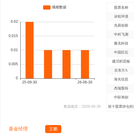
股票名称
冰轮环境
兆易创新
中科飞测
雅克科技
中国巨石
建滔积层板
京东方A
海光信息
杰瑞股份
中际旭创
数据截至：
2026-06-30
前十股票持仓的净
基金经理
王鹏