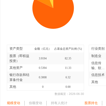
资产类型
行业类别
金额（亿元）
占基金总资产比例 (%)
股票（即权益
制造业
3.9194
82.35
投资）
信息传
其他资产
0.5394
11.33
输、软件
和信息
银行存款和结
信息技术
0.3008
6.32
技...
算备付金
其他
其他
0
0.00
数据截至：
2026-06-30
规模变动
份额变动
持有人统计
股票持仓