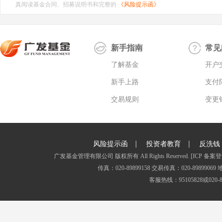
真阅读基金合同、招募说明书和完整的
《风险提示函》
新手指南
常见
了解基金
开户
新手上路
支付
交易规则
变更
|
|
风险提示函
投资者教育
反洗钱
广发基金管理有限公司 版权所有 All Rights Reserved.
[ICP 备案登
传真：020-89899158 交易传真：020-8989
客服热线：95105828或020-