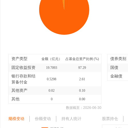
资产类型
债券类别
金额（亿元）
占基金总资产比例 (%)
固定收益投资
国债
19.7093
97.29
银行存款和结
金融债
0.5298
2.61
算备付金
其他资产
0.02
0.10
其他
0
0.00
数据截至：
2026-06-30
规模变动
份额变动
持有人统计
股票持仓