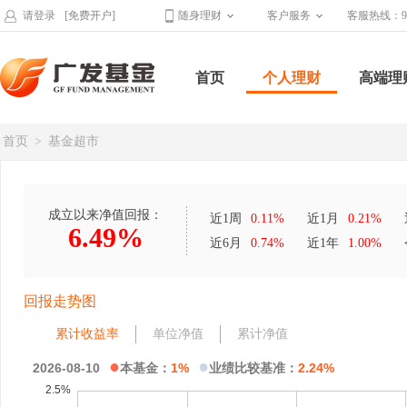
请登录
[免费开户]
随身理财
客户服务
客服热线：95
首页
个人理财
高端理
首页
>
基金超市
成立以来净值回报：
近1周
0.11%
近1月
0.21%
6.49%
近6月
0.74%
近1年
1.00%
回报走势图
累计收益率
单位净值
累计净值
●
●
2026-08-10
本基金：
1%
业绩比较基准：
2.24%