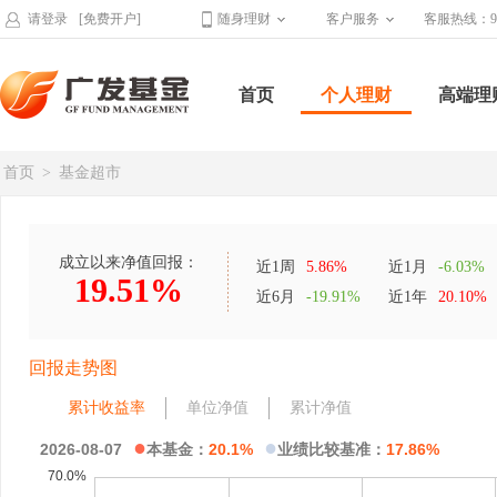
请登录
[免费开户]
随身理财
客户服务
客服热线：95
首页
个人理财
高端理
首页
>
基金超市
成立以来净值回报：
近1周
5.86%
近1月
-6.03%
19.51%
近6月
-19.91%
近1年
20.10%
回报走势图
累计收益率
单位净值
累计净值
●
●
2026-08-07
本基金：
20.1%
业绩比较基准：
17.86%