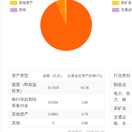
资产类型
行业类别
金额（亿元）
占基金总资产比例 (%)
股票（即权益
制造业
10.5059
93.36
投资）
电力、热
银行存款和结
力、燃气
0.6594
5.86
算备付金
及水生...
采矿业
其他资产
0.0883
0.78
交通运
其他
0
0.00
输、仓储
和邮政业