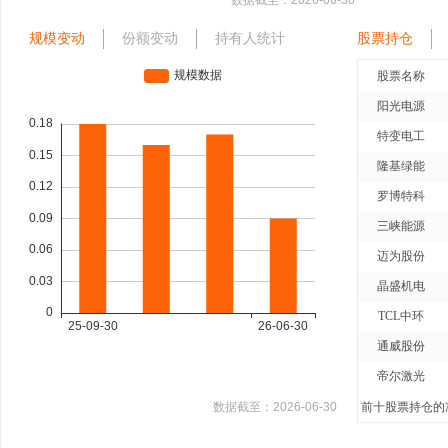
数据截至：
2026-06-30
规模变动
份额变动
持有人统计
股票持仓
股票名称
阳光电源
特变电工
隆基绿能
罗博特科
三峡能源
迈为股份
晶盛机电
TCL中环
通威股份
帝尔激光
数据截至：
2026-06-30
前十股票持仓的净