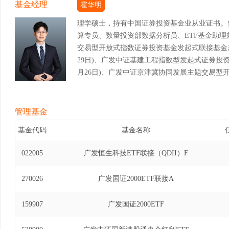
基金经理
霍华明
理学硕士，持有中国证券投资基金业从业证书。
算专员、数量投资部数据分析员、ETF基金助
交易型开放式指数证券投资基金发起式联接基金基金经
29日)、广发中证基建工程指数型发起式证券投资基金
月26日)、广发中证京津冀协同发展主题交易型开
年4月19日至2021年11月23日)、广发中小企
金基金经理(自2019年11月14日至2021年11月
券投资基金基金经理(自2019年11月14日至202
管理基金
基金（QDII）基金经理(自2021年11月23日至
基金代码
基金名称
放式指数证券投资基金发起式联接基金基金经理(自20
发中证环保产业交易型开放式指数证券投资基金基金经理
022005
广发恒生科技ETF联接（QDII）F
15日)、广发上海金交易型开放式证券投资基金基金经理
日)、广发上海金交易型开放式证券投资基金联接基金
270026
广发国证2000ETF联接A
月24日)、广发中证医疗指数证券投资基金（LOF）基
月14日)、广发中证养老产业指数型发起式证券投资
159907
广发国证2000ETF
2024年3月30日)、广发国证信息技术创新主
2023年9月20日至2025年1月7日)、广发中