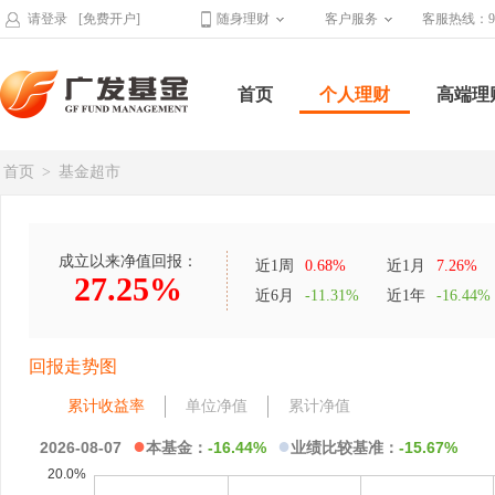
请登录
[免费开户]
随身理财
客户服务
客服热线：95
首页
个人理财
高端理
首页
>
基金超市
成立以来净值回报：
近1周
0.68%
近1月
7.26%
27.25%
近6月
-11.31%
近1年
-16.44%
回报走势图
累计收益率
单位净值
累计净值
●
●
2026-08-07
本基金：
-16.44%
业绩比较基准：
-15.67%