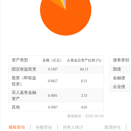
资产类型
债券类别
金额（亿元）
占基金总资产比例 (%)
固定收益投资
国债
9.5397
84.13
股票（即权益
金融债
0.9427
8.31
投资）
企业债
买入返售金融
0.4001
3.53
资产
其他
0.4567
4.03
数据截至：
2026-06-30
规模变动
份额变动
持有人统计
股票持仓