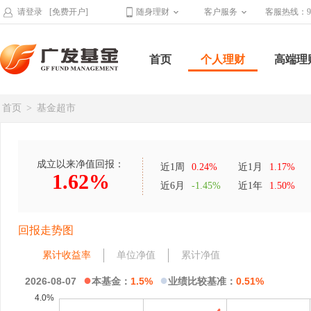
请登录
[免费开户]
随身理财
客户服务
客服热线：95
首页
个人理财
高端理
首页
>
基金超市
成立以来净值回报：
近1周
0.24%
近1月
1.17%
1.62%
近6月
-1.45%
近1年
1.50%
回报走势图
累计收益率
单位净值
累计净值
●
●
2026-08-07
本基金：
1.5%
业绩比较基准：
0.51%