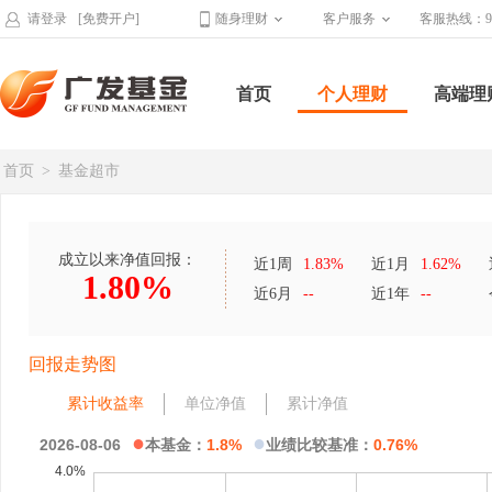
请登录
[免费开户]
随身理财
客户服务
客服热线：95
首页
个人理财
高端理
首页
>
基金超市
成立以来净值回报：
近1周
1.83%
近1月
1.62%
1.80%
近6月
--
近1年
--
回报走势图
累计收益率
单位净值
累计净值
●
●
2026-08-06
本基金：
1.8%
业绩比较基准：
0.76%