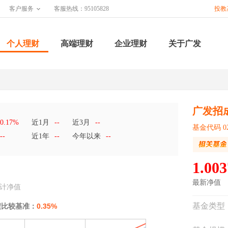
客户服务
客服热线：95105828
投教
个人理财
高端理财
企业理财
关于广发
广发招
0.17%
近1月
--
近3月
--
基金代码 02
--
近1年
--
今年以来
--
1.003
最新净值
计净值
基金类型
绩比较基准：
0.35%