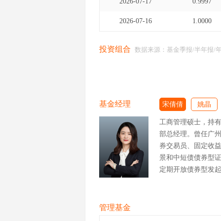
2026-07-17
0.9997
2026-07-16
1.0000
投资组合
数据来源：基金季报/半年报/
基金经理
宋倩倩
姚晶
工商管理硕士，持
部总经理。曾任广
券交易员、固定收
景和中短债债券型证券
定期开放债券型发起式
财30天持有期债券型证
福30天持有期债券型证
华纯债债券型证券投资
管理基金