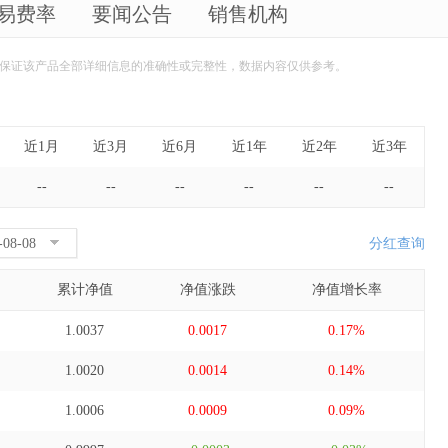
易费率
要闻公告
销售机构
保证该产品全部详细信息的准确性或完整性，数据内容仅供参考。
近1月
近3月
近6月
近1年
近2年
近3年
--
--
--
--
--
--
分红查询
累计净值
净值涨跌
净值增长率
1.0037
0.0017
0.17%
1.0020
0.0014
0.14%
1.0006
0.0009
0.09%