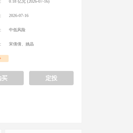
：
0.18
亿元 (
2026-07-16
)
：
2026-07-16
：
中低风险
：
宋倩倩
、
姚晶
+
购买
定投