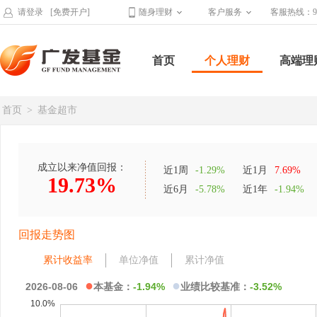
请登录
[免费开户]
随身理财
客户服务
客服热线：95
首页
个人理财
高端理
首页
>
基金超市
成立以来净值回报：
近1周
-1.29%
近1月
7.69%
19.73%
近6月
-5.78%
近1年
-1.94%
回报走势图
累计收益率
单位净值
累计净值
●
●
2026-08-06
本基金：
-1.94%
业绩比较基准：
-3.52%