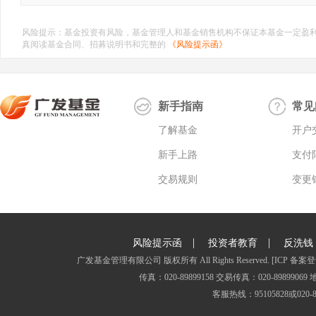
风险提示：基金投资有风险，基金管理人和基金销售机构不保证本基金一定盈
真阅读基金合同、招募说明书和完整的
《风险提示函》
新手指南
常见
了解基金
开户
新手上路
支付
交易规则
变更
|
|
风险提示函
投资者教育
反洗钱
广发基金管理有限公司 版权所有 All Rights Reserved.
[ICP 备案登
传真：020-89899158 交易传真：020-8989
客服热线：95105828或020-