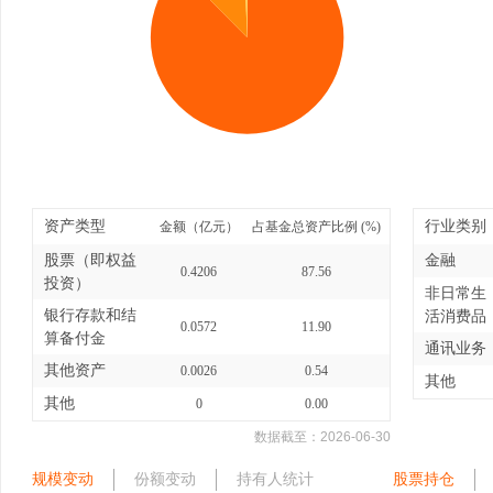
资产类型
行业类别
金额（亿元）
占基金总资产比例 (%)
股票（即权益
金融
0.4206
87.56
投资）
非日常生
银行存款和结
活消费品
0.0572
11.90
算备付金
通讯业务
其他资产
0.0026
0.54
其他
其他
0
0.00
数据截至：
2026-06-30
规模变动
份额变动
持有人统计
股票持仓