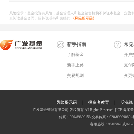
风险提示：基金投资有风险，基金管理人和基金销售机构不保证本基金一定盈
真阅读基金合同、招募说明书和完整的
《风险提示函》
新手指南
常见
了解基金
开户
新手上路
支付
交易规则
变更
|
|
风险提示函
投资者教育
反洗钱
广发基金管理有限公司 版权所有 All Rights Reserved.
[ICP 备案登
传真：020-89899158 交易传真：020-8989
客服热线：95105828或020-