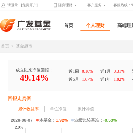
请登录
[免费开户]
随身理财
客户服务
客服热线：95
首页
个人理财
高端理
首页
>
基金超市
成立以来净值回报：
近1周
0.10%
近1月
0.31%
49.14%
近6月
1.67%
近1年
1.92%
回报走势图
累计收益率
单位净值
累计净值
●
●
2026-08-07
本基金：
1.92%
业绩比较基准：
-0.53%