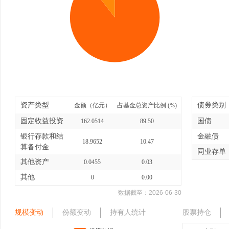
资产类型
债券类别
金额（亿元）
占基金总资产比例 (%)
固定收益投资
国债
162.0514
89.50
银行存款和结
金融债
18.9652
10.47
算备付金
同业存单
其他资产
0.0455
0.03
其他
0
0.00
数据截至：
2026-06-30
规模变动
份额变动
持有人统计
股票持仓