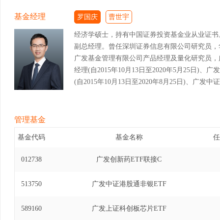
基金经理
罗国庆
曹世宇
经济学硕士，持有中国证券投资基金业从业证书
副总经理。曾任深圳证券信息有限公司研究员，
广发基金管理有限公司产品经理及量化研究员，广
经理(自2015年10月13日至2020年5月25
(自2015年10月13日至2020年8月25日)、
经理(自2020年4月13日至2020年11月30
基金经理(自2017年7月31日至2021年6月1
投资基金基金经理(自2017年8月2日至2021年
管理基金
式证券投资基金基金经理(自2017年9月13日至20
基金代码
基金名称
任
式证券投资基金基金经理(自2018年11月2日至20
基金（LOF）基金经理(自2020年5月26日至20
012738
广发创新药ETF联接C
基金（LOF）基金经理(自2020年8月26日至20
易型开放式指数证券投资基金基金经理(自2021年5
513750
广发中证港股通非银ETF
港深科技龙头交易型开放式指数证券投资基金发起式
至2023年7月25日)、广发国证半导体芯片交易
589160
广发上证科创板芯片ETF
年1月20日至2023年12月13日)、广发中证1