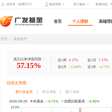
请登录
[免费开户]
随身理财
客户服务
客服热线：95
首页
个人理财
高端理
首页
>
基金超市
成立以来净值回报：
近1周
0.17%
近1月
7.17%
57.15%
近6月
-13.80%
近1年
-4.71%
回报走势图
累计收益率
单位净值
累计净值
●
●
2026-08-05
本基金：
-4.71%
业绩比较基准：
-6.85%