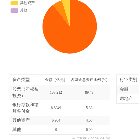
资产类型
行业类别
金额（亿元）
占基金总资产比例 (%)
股票（即权益
金融
133.212
89.49
投资）
房地产
银行存款和结
8.6849
5.83
算备付金
其他资产
6.964
4.68
其他
0
0.00