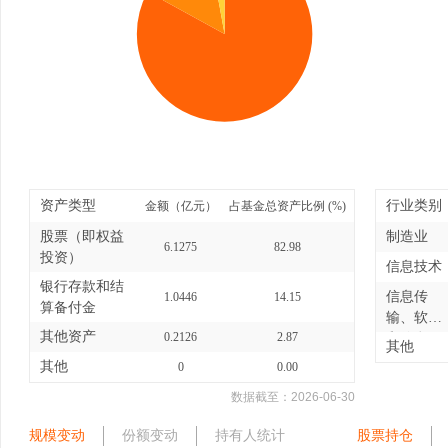
资产类型
行业类别
金额（亿元）
占基金总资产比例 (%)
股票（即权益
制造业
6.1275
82.98
投资）
信息技术
银行存款和结
信息传
1.0446
14.15
算备付金
输、软件
其他资产
0.2126
2.87
和信息
其他
技...
其他
0
0.00
数据截至：
2026-06-30
规模变动
份额变动
持有人统计
股票持仓