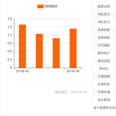
股票名称
华虹宏力
华虹宏力
兆易创新
兆易创新
中芯国际
甬矽电子
海光信息
寒武纪
万通发展
长电科技
中国长城
数据截至：
2026-06-30
晶合集成
前十股票持仓的净