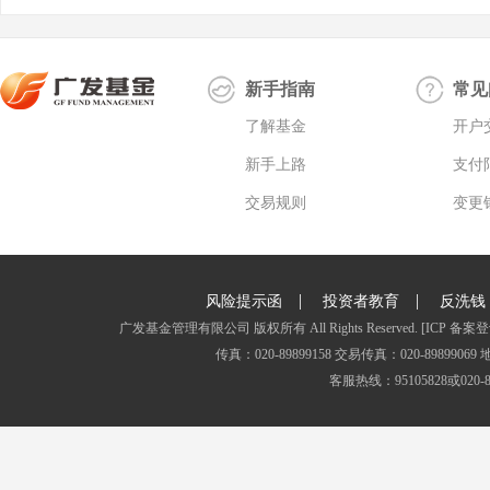
新手指南
常见
了解基金
开户
新手上路
支付
交易规则
变更
|
|
风险提示函
投资者教育
反洗钱
广发基金管理有限公司 版权所有 All Rights Reserved.
[ICP 备案登
传真：020-89899158 交易传真：020-8989
客服热线：95105828或020-