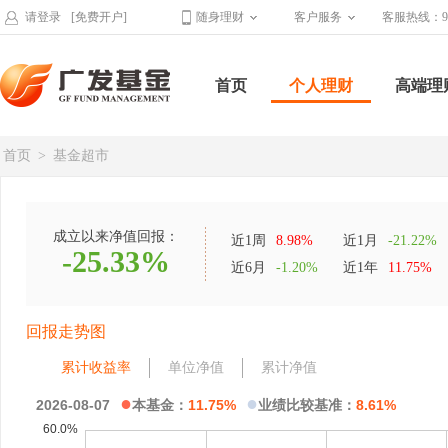
请登录
[免费开户]
随身理财
客户服务
客服热线：95
首页
个人理财
高端理
首页
>
基金超市
成立以来净值回报：
近1周
8.98%
近1月
-21.22%
-25.33%
近6月
-1.20%
近1年
11.75%
回报走势图
累计收益率
单位净值
累计净值
●
●
2026-08-07
本基金：
11.75%
业绩比较基准：
8.61%