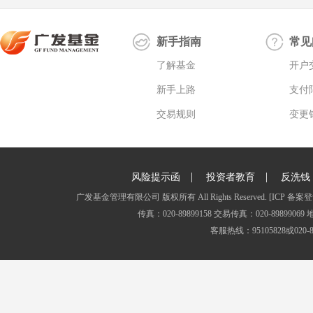
新手指南
常见
了解基金
开户
新手上路
支付
交易规则
变更
|
|
风险提示函
投资者教育
反洗钱
广发基金管理有限公司 版权所有 All Rights Reserved.
[ICP 备案登
传真：020-89899158 交易传真：020-8989
客服热线：95105828或020-