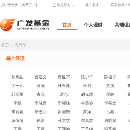
请登录
[免费开户]
随身理财
客户服务
客服热线：95
首页
个人理财
高端理
首页
> 海外型
基金经理
敖明皓
曹建文
曹世宇
陈少平
陈樱子
丁一凡
段涛
杜金鑫
杜威
方抗
郭绍军
古渥
洪志
胡光耀
胡骏
李巍
李晓博
李耀柱
林英睿
李善欣
李育鑫
陆志明
罗国庆
罗洋
吕鑫
宋倩倩
孙迪
苏文杰
谭昌杰
唐晓斌
王鹏
王颂
王远鸿
王予柯
温秀娟