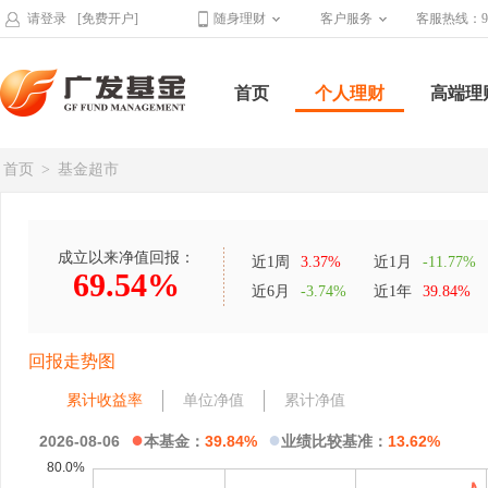
请登录
[免费开户]
随身理财
客户服务
客服热线：95
首页
个人理财
高端理
首页
>
基金超市
成立以来净值回报：
近1周
3.37%
近1月
-11.77%
69.54%
近6月
-3.74%
近1年
39.84%
回报走势图
累计收益率
单位净值
累计净值
●
●
2026-08-06
本基金：
39.84%
业绩比较基准：
13.62%