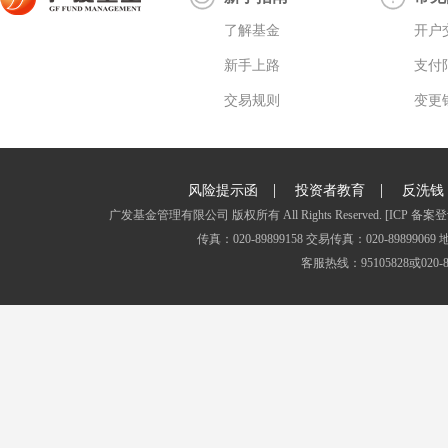
了解基金
开户
新手上路
支付
交易规则
变更
|
|
风险提示函
投资者教育
反洗钱
广发基金管理有限公司 版权所有 All Rights Reserved.
[ICP 备案登
传真：020-89899158 交易传真：020-8989
客服热线：95105828或020-