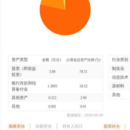
资产类型
行业类别
金额（亿元）
占基金总资产比例 (%)
股票（即权益
制造业
5.89
78.51
投资）
信息技术
银行存款和结
原材料
1.3895
18.52
算备付金
其他
其他资产
0.222
2.96
其他
0.001
0.01
数据截至：
2026-06-30
规模变动
份额变动
持有人统计
股票持仓