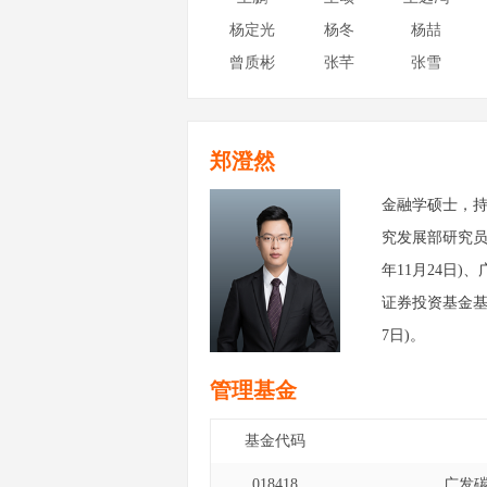
杨定光
杨冬
杨喆
曾质彬
张芊
张雪
郑澄然
金融学硕士，
究发展部研究员
年11月24日)
证券投资基金基金
7日)。
管理基金
基金代码
018418
广发