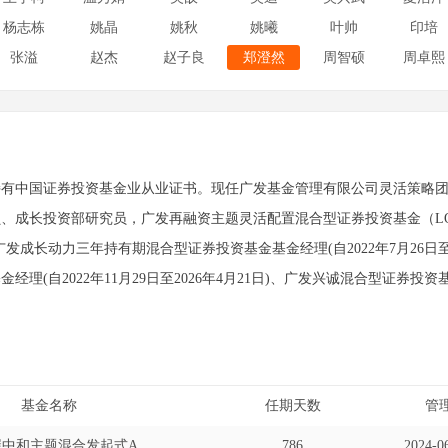
杨志栋
姚晶
姚秋
姚曦
叶帅
印培
张溢
赵杰
赵子良
郑澄然
周智硕
周卓熙
持有中国证券投资基金业从业证书。现任广发基金管理有限公司灵活策略
、成长投资部研究员，广发再融资主题灵活配置混合型证券投资基金（LOF）基金
、广发成长动力三年持有期混合型证券投资基金基金经理(自2022年7月26日至
经理(自2022年11月29日至2026年4月21日)、广发兴诚混合型证券投资基金
基金名称
任期天数
管
碳中和主题混合发起式A
786
2024-