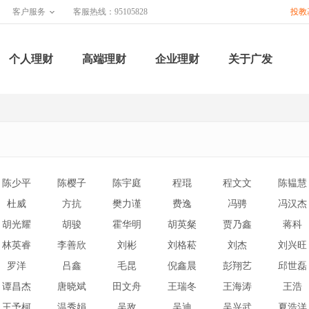
客户服务
客服热线：95105828
投教
个人理财
高端理财
企业理财
关于广发
陈少平
陈樱子
陈宇庭
程琨
程文文
陈韫慧
杜威
方抗
樊力谨
费逸
冯骋
冯汉杰
胡光耀
胡骏
霍华明
胡英粲
贾乃鑫
蒋科
林英睿
李善欣
刘彬
刘格菘
刘杰
刘兴旺
罗洋
吕鑫
毛昆
倪鑫晨
彭翔艺
邱世磊
谭昌杰
唐晓斌
田文舟
王瑞冬
王海涛
王浩
王予柯
温秀娟
吴敌
吴迪
吴兴武
夏浩洋