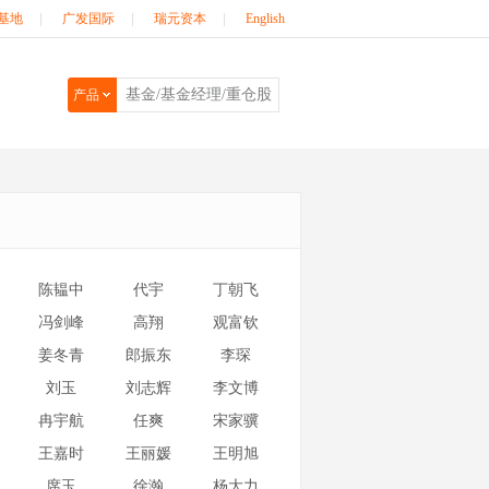
基地
|
广发国际
|
瑞元资本
|
English
产品
陈韫中
代宇
丁朝飞
冯剑峰
高翔
观富钦
姜冬青
郎振东
李琛
刘玉
刘志辉
李文博
冉宇航
任爽
宋家骥
王嘉时
王丽媛
王明旭
席玉
徐瀚
杨大力