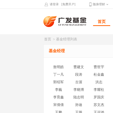
请登录
[免费开户]
随身理财
首页
首页
> 基金经理列表
基金经理
敖明皓
曹建文
曹世宇
丁一凡
段涛
杜金鑫
郭绍军
古渥
洪志
李巍
李晓博
李耀柱
李育鑫
陆志明
罗国庆
宋倩倩
孙迪
苏文杰
王鹏
王颂
王远鸿