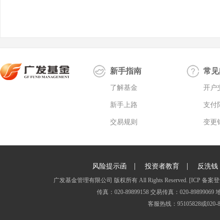
新手指南
常见
了解基金
开户
新手上路
支付
交易规则
变更
|
|
风险提示函
投资者教育
反洗钱
广发基金管理有限公司 版权所有 All Rights Reserved.
[ICP 备案登
传真：020-89899158 交易传真：020-8989
客服热线：95105828或020-