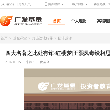
请登录
[免费开户]
随身理财
客户服务
客服热线：95
首页
个人理财
高端理
首页
>
基金课堂
>
打击违法犯罪
>
防非反诈
四大名著之此处有诈-红楼梦|王熙凤毒设相
2026-06-15
来源：
广发基金