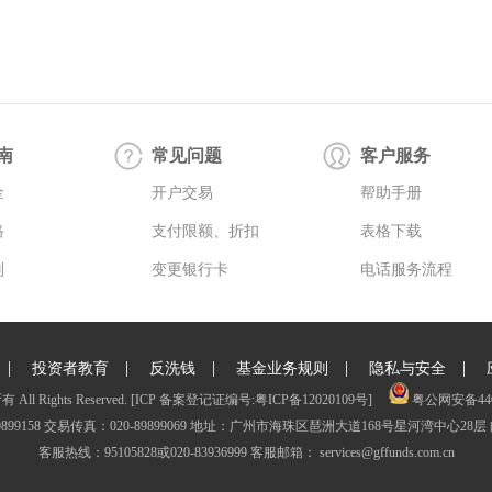
南
常见问题
客户服务
金
开户交易
帮助手册
路
支付限额、折扣
表格下载
则
变更银行卡
电话服务流程
|
|
|
|
|
投资者教育
反洗钱
基金业务规则
隐私与安全
Rights Reserved.
[ICP 备案登记证编号:粤ICP备12020109号]
粤公网安备4401
9899158 交易传真：020-89899069 地址：广州市海珠区琶洲大道168号星河湾中心28层 
客服热线：95105828或020-83936999 客服邮箱：
services@gffunds.com.cn