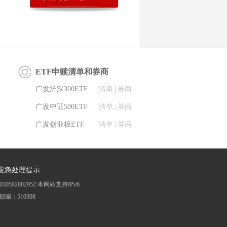
ETF申赎清单和券商
广发沪深300ETF
清单
|
券商
广发中证500ETF
清单
|
券商
广发创业板ETF
清单
|
券商
应急处理提示
0502002952
本网站支持IPv6
邮编：510308