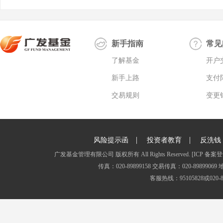
新手指南
常见
了解基金
开户
新手上路
支付
交易规则
变更
|
|
风险提示函
投资者教育
反洗钱
广发基金管理有限公司 版权所有 All Rights Reserved.
[ICP 备案登
传真：020-89899158 交易传真：020-8989
客服热线：95105828或020-