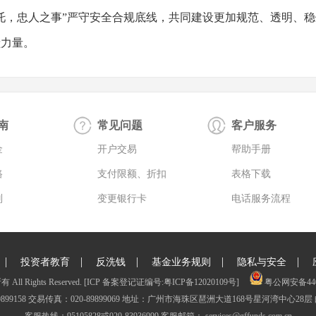
托，忠人之事”严守安全合规底线，共同建设更加规范、透明、
献力量。
南
常见问题
客户服务
金
开户交易
帮助手册
路
支付限额、折扣
表格下载
则
变更银行卡
电话服务流程
|
|
|
|
|
投资者教育
反洗钱
基金业务规则
隐私与安全
Rights Reserved.
[ICP 备案登记证编号:粤ICP备12020109号]
粤公网安备4401
9899158 交易传真：020-89899069 地址：广州市海珠区琶洲大道168号星河湾中心28层 