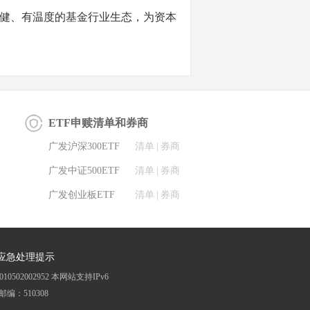
稳健、有温度的基金行业生态，为资本
ETF申赎清单和券商
广发沪深300ETF
清单
|
券商
广发中证500ETF
清单
|
券商
广发创业板ETF
清单
|
券商
应急处理提示
0502002952
本网站支持IPv6
邮编：510308